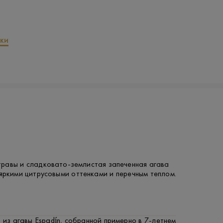
ки
равы и сладковато-землистая запеченная агава
яркими цитрусовыми оттенками и перечным теплом.
 из агавы Espadín, собранной примерно в 7-летнем