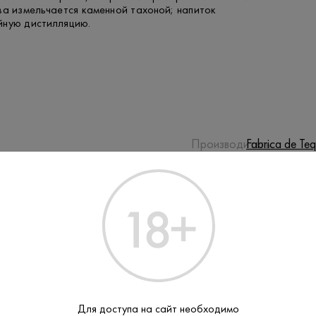
ва измельчается каменной тахоной; напиток
йную дистилляцию.
Производитель:
Fabrica de Teq
Rooster Rojo
Бренд:
Халиско
Регион:
Мескаль
Тип:
Для доступа на сайт необходимо