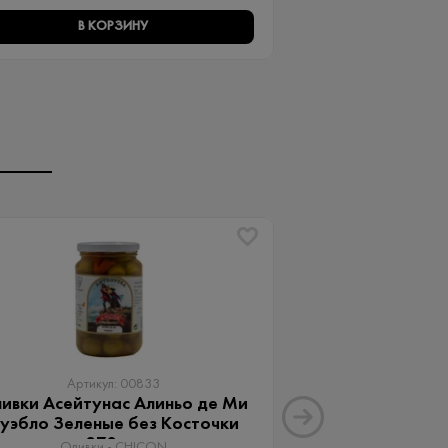
В КОРЗИНУ
В КО
Артикул: 00833
Артику
ивки Асейтунас Алиньо де Ми
Оливки Ассор
уэбло Зеленые без Косточки
Aceitunas G
370 мл
Оливки 
Оливки - CHICON