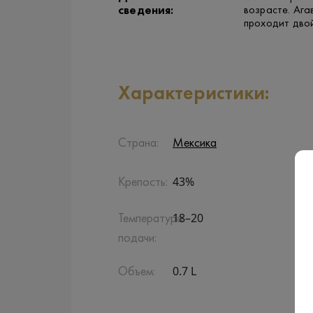
сведения:
возрасте. Ага
проходит дво
Характеристики:
Страна:
Мексика
43%
Крепость:
18–20
Температура
подачи:
0.7 L
Объем: