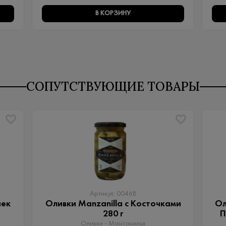
В КОРЗИНУ
СОПУТСТВУЮЩИЕ ТОВАРЫ
Артикул: 00468
чек
Оливки Manzanilla с Косточками
Ол
280 г
П
Оливки - Мансанилья