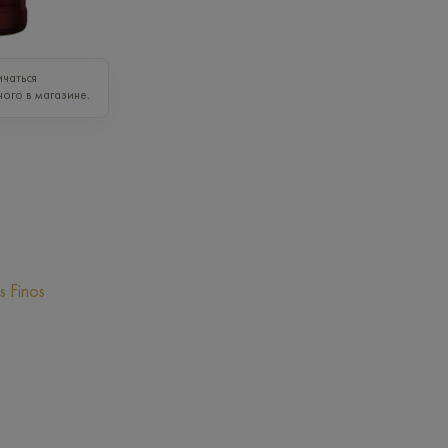
чаться
ного в магазине.
s Finos