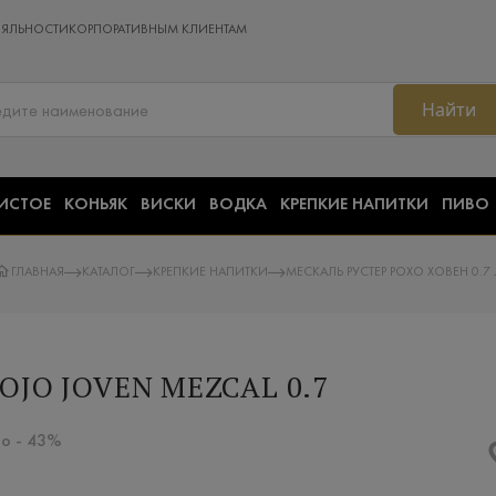
ОЯЛЬНОСТИ
КОРПОРАТИВНЫМ КЛИЕНТАМ
Найти
ИСТОЕ
КОНЬЯК
ВИСКИ
ВОДКА
КРЕПКИЕ НАПИТКИ
ПИВО
ГЛАВНАЯ
КАТАЛОГ
КРЕПКИЕ НАПИТКИ
МЕСКАЛЬ РУСТЕР РОХО ХОВЕН 0.7 
OJO JOVEN MEZCAL 0.7
jo - 43%