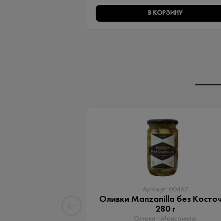
В КОРЗИНУ
Артикул: 00467
Оливки Manzanilla без Косто
280 г
Оливки - Мансанилья