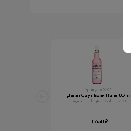
Артикул: 60205
Джин Саут Бэнк Пинк 0.7 л
Лондон - Burlington Drinks - 37.5%
1 650 ₽