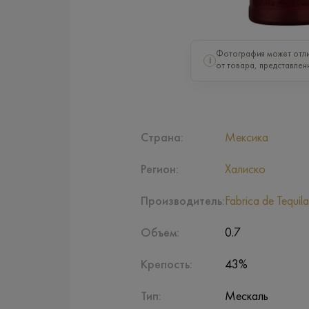
Фотография может отли
i
от товара, представлен
Страна:
Мексика
Регион:
Халиско
Производитель:
Fabrica de Tequila
Объем:
0.7
Крепость:
43%
Тип:
Мескаль