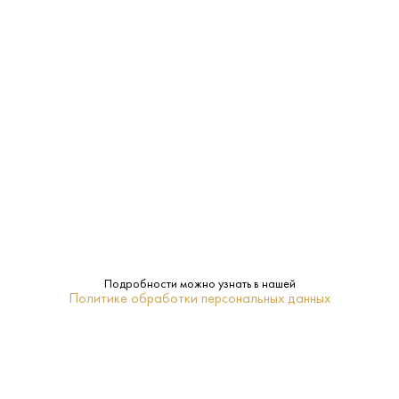
0.7 L
Объем:
Оахака
Регион:
Perro de San Juan
Бренд:
Мескаль
Тип:
ПОХОЖИЕ
Подробности можно узнать в нашей
Политике обработки персональных данных
Джин Саут Бэнк Пинк 0.7 л
Джин Бифитер Лондон