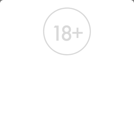
ГЛАВНАЯ
КАТАЛОГ
КРЕПКИЕ НАПИТКИ
МЕСКАЛЬ ПЕРРО ДЕ САН ХУАН ГРАНА КОЧИНИЛЬЯ 0.7 Л
МЕСКАЛЬ PERRO DE SAN
JUAN GRANA COCHINILLA
MEZCAL 0.7
Артикул: 60384 │ Мексика - Perro de San Juan - 42,3%