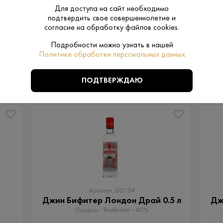
Для доступа на сайт необходимо
подтвердить свое совершеннолетие и
согласие на обработку файлов cookies.
Подробности можно узнать в нашей
Политике обработки персональных данных
ПОХОЖИЕ
ПОДТВЕРЖДАЮ
Артикул: 60134
Джин Бифитер Лондон Драй 0.5 л
Дж
Лондон - Beefeater - 40%