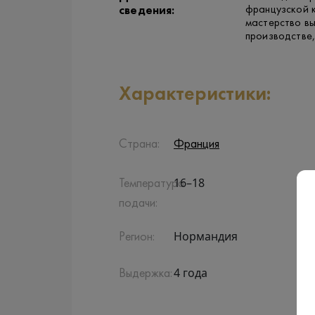
французской к
сведения:
мастерство вы
производстве,
Характеристики:
Страна:
Франция
16–18
Температура
подачи:
Нормандия
Регион:
4 года
Выдержка: