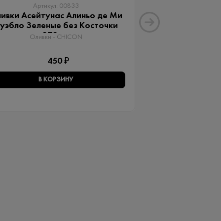
Артикул: 00833
Артику
ивки Асейтунас Алиньо де Ми
Оливки Ассор
уэбло Зеленые без Косточки
Aceitunas G
370 мл
Оливки 
Оливки - CHICON
3
450 ₽
В КОРЗИНУ
В КО