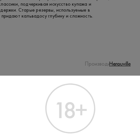
лассики, подчеркивая искусство купажа и
держки. Старые резервы, используемые в
 придают кальвадосу глубину и сложность.
Производитель:
Herouville
42%
Крепость:
0.7 L
Объем:
Нет
Подарочная
упаковка: