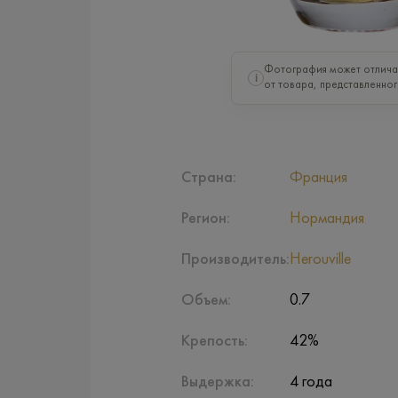
Фотография может отлича
i
от товара, представленног
Страна:
Франция
Регион:
Нормандия
Производитель:
Herouville
Объем:
0.7
Крепость:
42%
Выдержка:
4 года