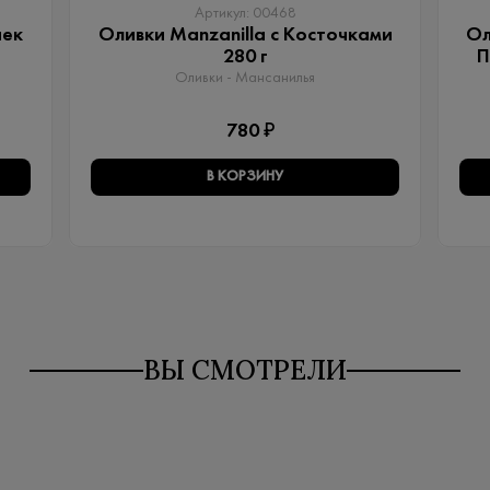
Артикул: 00468
чек
Оливки Manzanilla с Косточками
Ол
280 г
П
Оливки - Мансанилья
780 ₽
В КОРЗИНУ
ВЫ СМОТРЕЛИ