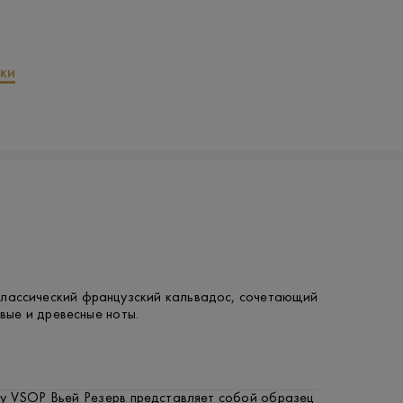
ки
классический французский кальвадос, сочетающий
вые и древесные ноты.
у VSOP Вьей Резерв представляет собой образец