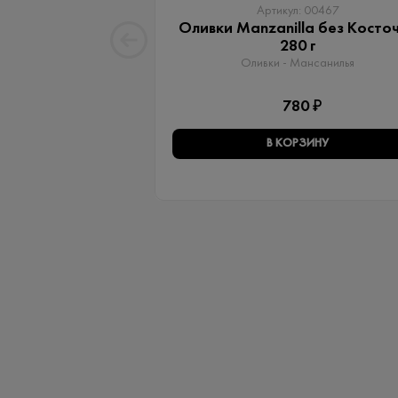
Артикул: 00467
Оливки Manzanilla без Косто
280 г
Оливки - Мансанилья
780 ₽
В КОРЗИНУ