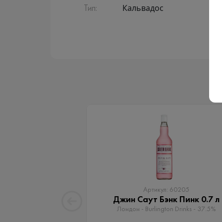
Кальвадос
Тип:
Артикул: 60205
Джин Саут Бэнк Пинк 0.7 л
Лондон - Burlington Drinks - 37.5%