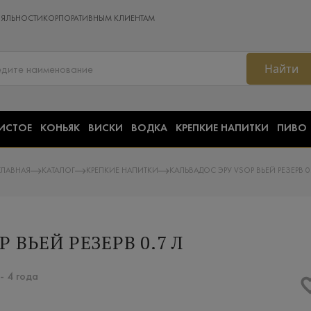
ОЯЛЬНОСТИ
КОРПОРАТИВНЫМ КЛИЕНТАМ
Найти
ИСТОЕ
КОНЬЯК
ВИСКИ
ВОДКА
КРЕПКИЕ НАПИТКИ
ПИВО
ГЛАВНАЯ
КАТАЛОГ
КРЕПКИЕ НАПИТКИ
КАЛЬВАДОС ЭРУ VSOP ВЬЕЙ РЕЗЕРВ 0
 ВЬЕЙ РЕЗЕРВ 0.7 Л
- 4 года