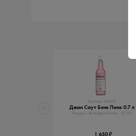
Артикул: 60205
Джин Саут Бэнк Пинк 0.7 л
Лондон - Burlington Drinks - 37.5%
1 650 ₽