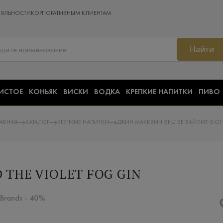
ОЯЛЬНОСТИ
КОРПОРАТИВНЫМ КЛИЕНТАМ
Найти
ИСТОЕ
КОНЬЯК
ВИСКИ
ВОДКА
КРЕПКИЕ НАПИТКИ
ПИВО
ЛАВНАЯ
КАТАЛОГ
КРЕПКИЕ НАПИТКИ
ДЖИН МАККВИН ЭНД ЗЕ ВАЙЛИТ ФОГ 
THE VIOLET FOG GIN
 Brands - 40%