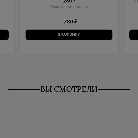
280 г
П
Оливки - Мансанилья
780 ₽
В КОРЗИНУ
ВЫ СМОТРЕЛИ