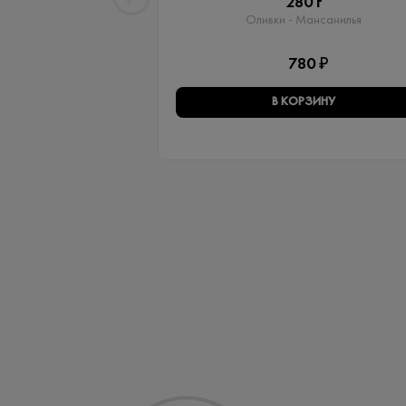
280 г
Оливки - Мансанилья
780 ₽
В КОРЗИНУ