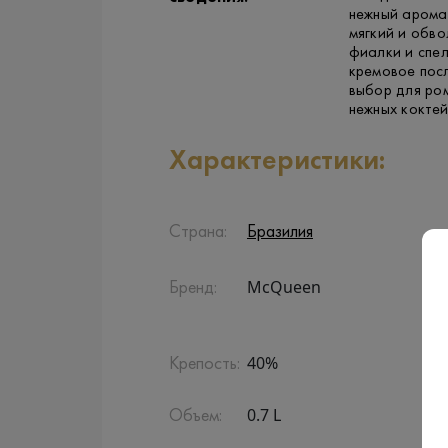
нежный аромат
мягкий и обв
фиалки и спел
кремовое пос
выбор для ром
нежных коктей
Характеристики:
Страна:
Бразилия
McQueen
Бренд:
40%
Крепость:
0.7 L
Объем: