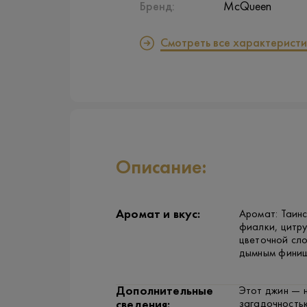
Бренд:
McQueen
Смотреть все характеристи
Описание:
Аромат и вкус:
Аромат: Таинс
фиалки, цитру
цветочной сл
дымным финиш
Дополнительные
Этот джин — 
загадочностью
сведения: