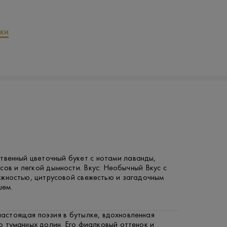
ки
твенный цветочный букет с нотами лаванды,
сов и легкой дымности. Вкус: Необычный Вкус с
ожностью, цитрусовой свежестью и загадочным
ем.
настоящая поэзия в бутылке, вдохновленная
 туманных долин. Его фиалковый оттенок и