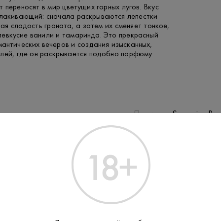
 переносят в мир цветущих горных лугов. Вкус
олакивающий: сначала раскрываются лепестки
ая сладость граната, а затем их сменяет тонкое,
левкусие ванили и тамаринда. Это прекрасный
антических вечеров и создания изысканных,
лей, где он раскрывается подобно парфюму.
Производитель:
Sovereign Bra
8-10
Температура
подачи:
Бразилиа
Регион:
Джин
Тип: