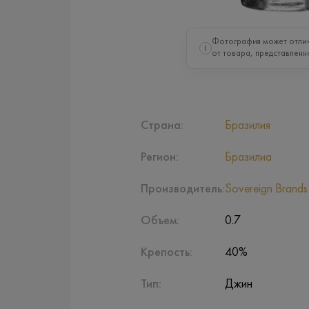
Фотография может отлич
i
от товара, представленн
Страна:
Бразилия
Регион:
Бразилиа
Производитель:
Sovereign Brands
Объем:
0.7
Крепость:
40%
Тип:
Джин