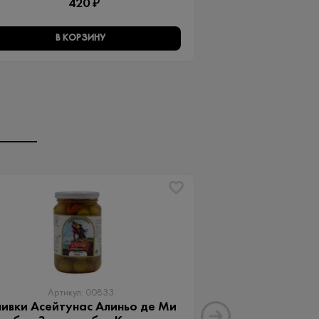
420 ₽
В КОРЗИНУ
В КО
Артикул: 00833
Артику
ивки Асейтунас Алиньо де Ми
Оливки Ассор