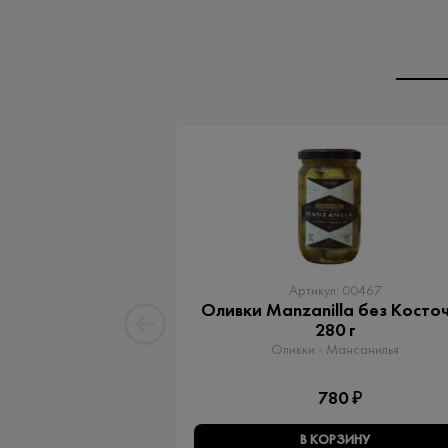
Артикул: 00467
Оливки Manzanilla без Косто
280 г
Оливки - Мансанилья
780 ₽
В КОРЗИНУ