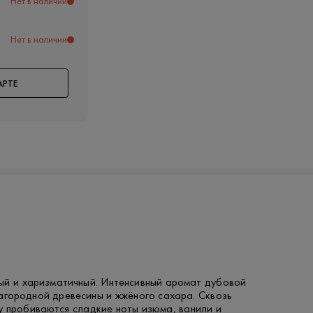
Нет в наличии
Нет в наличии
АРТЕ
ый и харизматичный. Интенсивный аромат дубовой
агородной древесины и жжёного сахара. Сквозь
у пробиваются сладкие ноты изюма, ванили и