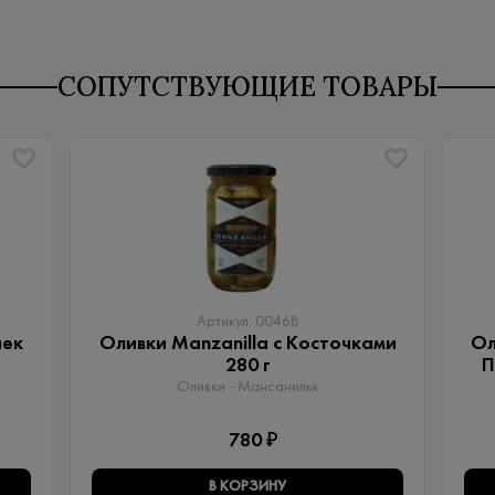
СОПУТСТВУЮЩИЕ ТОВАРЫ
Артикул: 00468
чек
Оливки Manzanilla с Косточками
Ол
280 г
П
Оливки - Мансанилья
780 ₽
В КОРЗИНУ