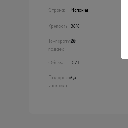
Страна:
Испания
38%
Крепость:
20
Температура
подачи:
0.7 L
Объем:
Да
Подарочная
упаковка: