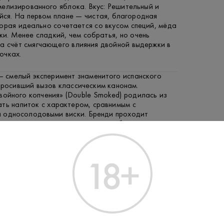
елизированного яблока. Вкус: Решительный и
ся. На первом плане — чистая, благородная
орая идеально сочетается со вкусом специй, мёда
ки. Менее сладкий, чем собратья, но очень
а счёт смягчающего влияния двойной выдержки в
очках.
— смелый эксперимент знаменитого испанского
бросивший вызов классическим канонам.
войного копчения» (Double Smoked) родилась из
ть напиток с характером, сравнимым с
 односолодовыми виски. Бренди проходит
оцесс, где дистиллят коптят на дубовой щепе
 после выдержки в бочках. Это придаёт ему
лагородный дымный профиль, несвойственный
испанским бренди. Такой подход сделал Torres
oked культовым выбором для ценителей копчёных
брутальных напитков, став мостом между миром
и.