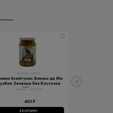
Артикул: 00833
Артику
ивки Асейтунас Алиньо де Ми
Оливки Ассор
уэбло Зеленые без Косточки
Aceitunas G
370 мл
Оливки 
Оливки - CHICON
3
450 ₽
В КОРЗИНУ
В КО