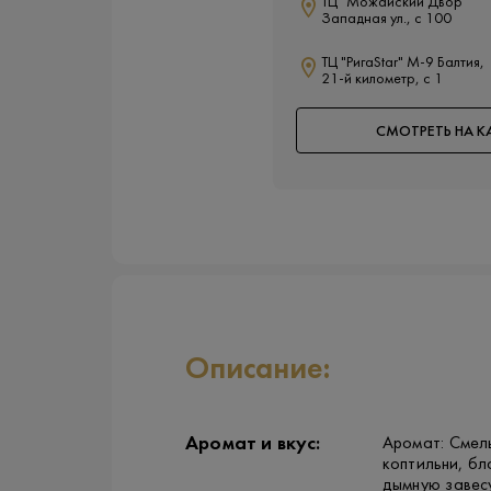
ТЦ "Можайский Двор"
Западная ул., с 100
ТЦ "РигаStar" М-9 Балтия,
21-й километр, с 1
СМОТРЕТЬ НА К
Описание:
Аромат и вкус:
Аромат: Смел
коптильни, бл
дымную завес