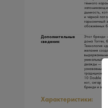
тёмного карам
запоминающий
дымность, кот
и чёрной пато
гармоничный з
обожжённых б
Дополнительные
Этот бренди 
дома Torres, 
сведения:
Технология «д
желания созда
выдержанными
уникальный пр
дважды — до и
узнаваемый б
традиционным 
10 Double Sm
нот, сигар и 
бренди и виск
Характеристики: