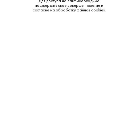
Для доступа на сайт необходимо
подтвердить свое совершеннолетие и
согласие на обработку файлов cookies.
945 ₽
Коньяк Поздравительный Кофе 5 лет 0.5 л 34%
Поздравительный • 5 лет • 34% • Арарат
В наличии в 1 магазине
Артикул: 20339
В корзину