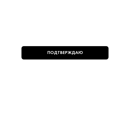
11 790 ₽
Коньяк Чаренц КС 10 лет 1,75 л (качели)
Чаренц • 10 лет • 40% • Араратская долина
В наличии в 1 магазине
Артикул: 20507
ПОДТВЕРЖДАЮ
В корзину