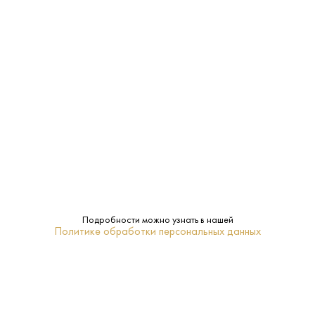
19 315 ₽
Коньяк Аспети 15 лет 0.75 л (Дракон)
Аспети • 15 лет • 40%
В наличии в 2 магазинах
Артикул: 20068
В корзину
Подробности можно узнать в нашей
Политике обработки персональных данных