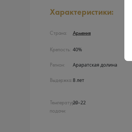
Характеристики:
Страна:
Армения
40%
Крепость:
Араратская долина
Регион:
8 лет
Выдержка:
20–22
Температура
подачи: