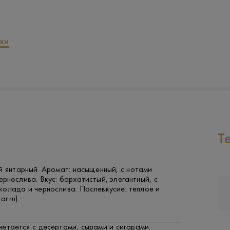
ки
Т
й янтарный. Аромат: насыщенный, с нотами
рнослива. Вкус: бархатистый, элегантный, с
олада и чернослива. Послевкусие: теплое и
ar.ru)
етается с десертами, сырами и сигарами.