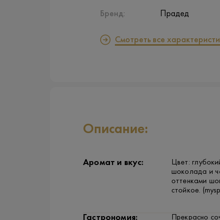
Бренд:
Прадед
Смотреть все характеристи
Описание:
Аромат и вкус:
Цвет: глубоки
шоколада и че
оттенками шок
стойкое. (mysp
Гастрономия:
Прекрасно соч