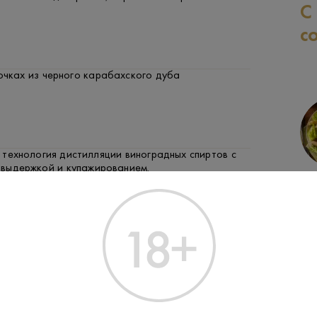
С
с
очках из черного карабахского дуба
технология дистилляции виноградных спиртов с
выдержкой и купажированием.
СЫР
ФРУКТЫ И ЯГОДЫ
ЗАК
веден из винограда сорта Меграбуйр,
на собственных плантациях без использования
обрений и пестицидов. (krymwine.ru)