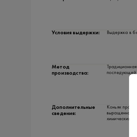
Условия выдержки:
Выдержка в б
Метод
Традиционная 
последующей 
производства:
Дополнительные
Коньяк произ
выращенного 
сведения:
химических уд