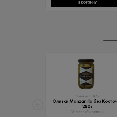
В КОРЗИНУ
Артикул: 00467
Оливки Manzanilla без Косто
280 г
Оливки - Мансанилья