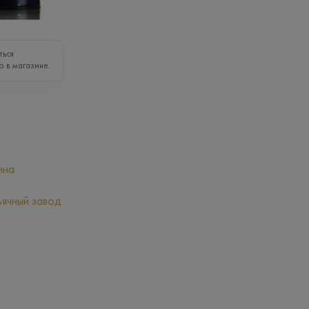
ться
о в магазине.
ина
ячный завод