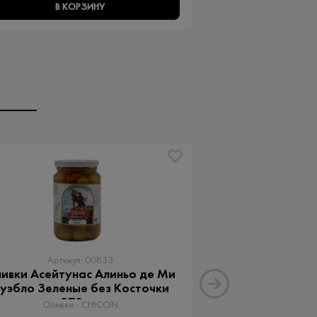
В КОРЗИНУ
В КО
Артикул: 00833
Артику
ивки Асейтунас Алиньо де Ми
Оливки Ассор
уэбло Зеленые без Косточки
Aceitunas G
370 мл
Оливки 
Оливки - CHICON