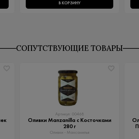
В КОРЗИНУ
СОПУТСТВУЮЩИЕ ТОВАРЫ
Артикул: 00468
чек
Оливки Manzanilla с Косточками
Ол
280 г
П
Оливки - Мансанилья