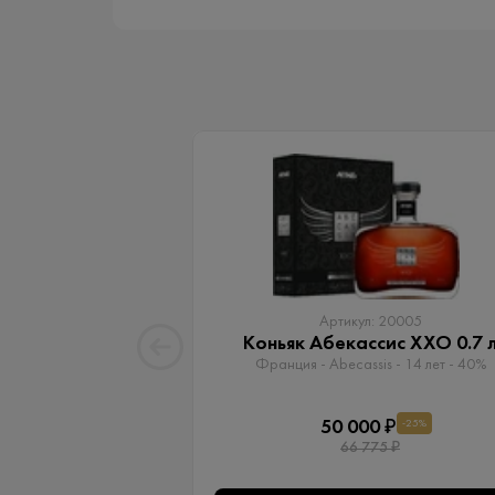
Артикул: 20005
Коньяк Абекассис XXO 0.7 
Франция - Abecassis - 14 лет - 40%
50 000 ₽
-25%
66 775 ₽