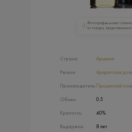
Фотография может отлича
i
от товара, представленног
Страна:
Армения
Регион:
Араратская дол
Производитель:
Прошянский конь
Объем:
0.5
Крепость:
40%
Выдержка:
8 лет