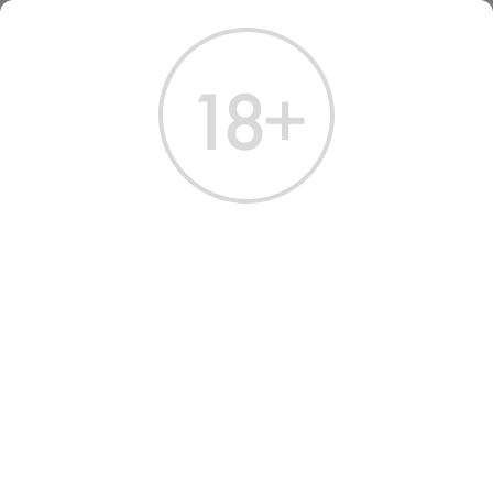
ГЛАВНАЯ
КАТАЛОГ
КОНЬЯК
КОНЬЯК АРАРАТ АНИ 7 ЛЕТ 0.5 Л
КОНЬЯК АРАРАТ АНИ 7 ЛЕТ
0.5 Л
Артикул: 20027 │ Армения - Ереванский КЗ - Виноград - 40%