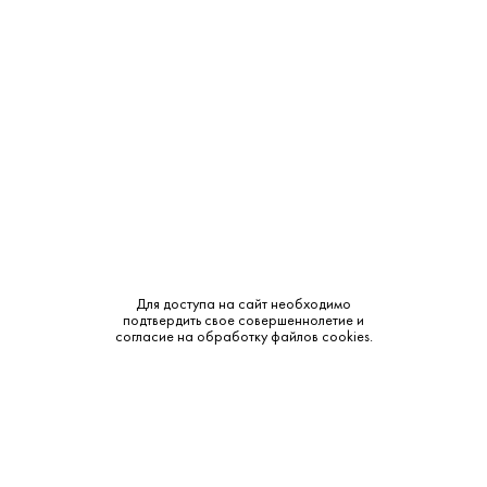
Крепость:
40%
Выдержка:
7 лет
Бренд:
Арарат
Класс:
KB
Смотреть все характеристики
Для доступа на сайт необходимо
подтвердить свое совершеннолетие и
согласие на обработку файлов cookies.
Описание:
Аромат и вкус: