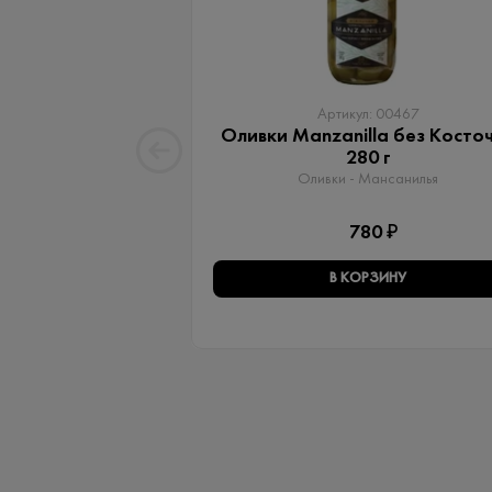
Артикул: 00467
Оливки Manzanilla без Косто
280 г
Оливки - Мансанилья
780 ₽
В КОРЗИНУ