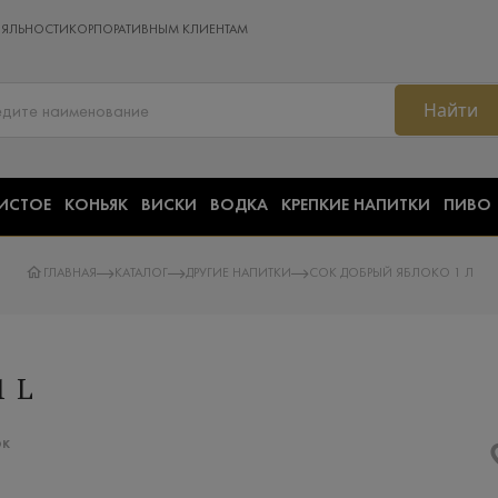
ОЯЛЬНОСТИ
КОРПОРАТИВНЫМ КЛИЕНТАМ
Найти
ИСТОЕ
КОНЬЯК
ВИСКИ
ВОДКА
КРЕПКИЕ НАПИТКИ
ПИВО
ГЛАВНАЯ
КАТАЛОГ
ДРУГИЕ НАПИТКИ
СОК ДОБРЫЙ ЯБЛОКО 1 Л
 L
ок