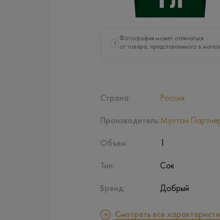
Фотография может отличаться
i
от товара, представленного в магаз
Страна:
Россия
Производитель:
Мултон Партне
Объем:
1
Тип:
Сок
Бренд:
Добрый
Смотреть все характеристи