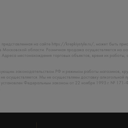
 представленная на сайте https://krepkiystyle.ru/, может быть п
 в Московской области. Розничная продажа осуществляется на о
. Адреса местонахождения торговых объектов, время их работы,
твующим законодательством РФ и режимом работы магазинов, кр
 не осуществляется. Мы не осуществляем доставку алкогольной 
 установлен Федеральным законом от 22 ноября 1995 г. № 171-
.