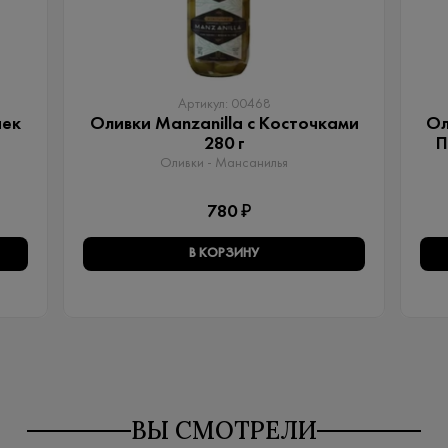
Артикул: 00468
чек
Оливки Manzanilla с Косточками
Ол
280 г
П
Оливки - Мансанилья
780 ₽
В КОРЗИНУ
ВЫ СМОТРЕЛИ