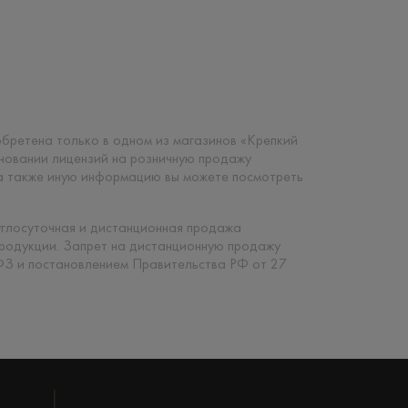
риобретена только в одном из магазинов «Крепкий
сновании лицензий на розничную продажу
 а также иную информацию вы можете посмотреть
углосуточная и дистанционная продажа
продукции. Запрет на дистанционную продажу
ФЗ и постановлением Правительства РФ от 27