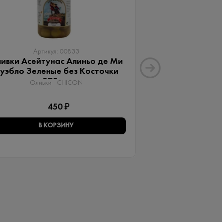
Артикул: 00833
Артику
ивки Асейтунас Алиньо де Ми
Оливки Ассор
уэбло Зеленые без Косточки
Aceitunas G
370 мл
Оливки 
Оливки - CHICON
3
450 ₽
В КОРЗИНУ
В КО