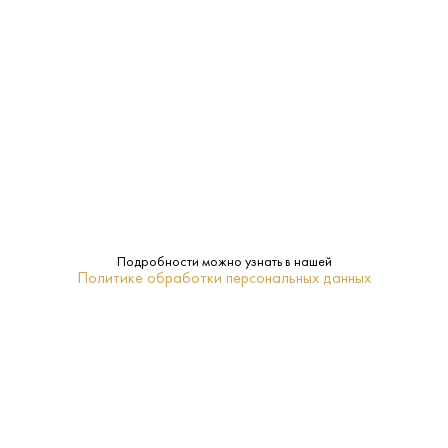
Газированная
Тип:
ПОХОЖИЕ
Подробности можно узнать в нашей
Политике обработки персональных данных
Вода Архыз 0.5 л
Вода Архыз 1.5 л
Россия - Архыз - Газированная
Россия - Архыз - Негазированная
50 ₽
90 ₽
В КОРЗИНУ
В КОРЗИНУ