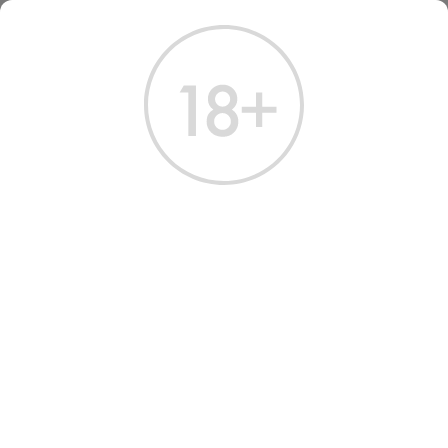
ГЛАВНАЯ
КАТАЛОГ
ДРУГИЕ НАПИТКИ
ВОДА YOUR WATER 0.5 Л
ВОДА YOUR WATER 0.5
Артикул: 80005 │ Белорусь - Дарида - Газированная