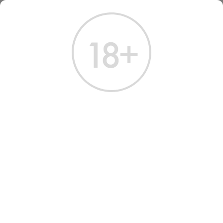
ГЛАВНАЯ
КАТАЛОГ
ДРУГИЕ НАПИТКИ
ВОДА АРХЫЗ 0.5 Л
ВОДА ARKHYZ 0.5
Артикул: 80029 │ Россия - Архыз - Газированная