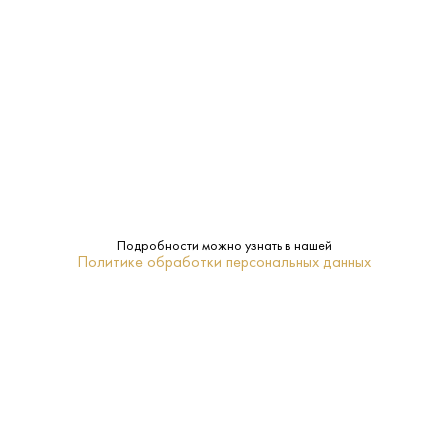
Газированная
Тип:
ПОХОЖИЕ
Подробности можно узнать в нашей
Политике обработки персональных данных
Вода Your Water 0.5 л
Вода Архыз 1.5 л
Белорусь - Дарида -
Россия - Архыз - Негазированная
Газированная
90 ₽
65 ₽
В КОРЗИНУ
В КОРЗИНУ