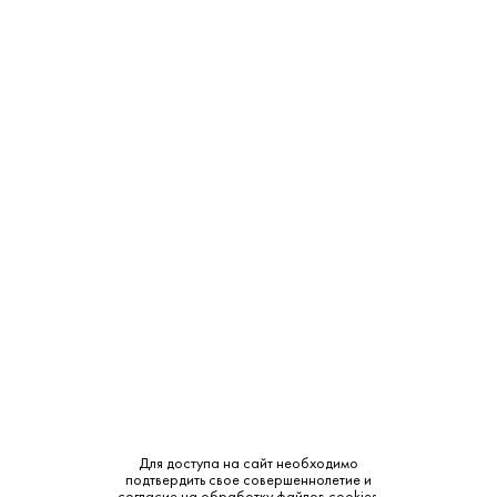
ТЦ "Можайский Двор"
В наличии
Западная ул., с 100
ТЦ "РигаStar" М-9 Балтия,
Под заказ
21-й километр, с 1
СМОТРЕТЬ НА КАРТЕ
Страна:
Россия
Регион:
Карачаево-Черкессия
Производитель:
ЗАО Висма
Объем:
0.5
Для доступа на сайт необходимо
Тип:
Газированная
подтвердить свое совершеннолетие и