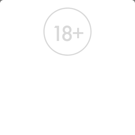
ГЛАВНАЯ
КАТАЛОГ
КОНЬЯК
КОНЬЯК БАГРАТИОН ОС 0,5 Л (С СУРГУЧНОЙ ПЕЧАТЬЮ)
КОНЬЯК БАГРАТИОН ОС 0.5
Л
Артикул: 20070 │ Россия - Кизлярский КЗ - Виноград - 40%