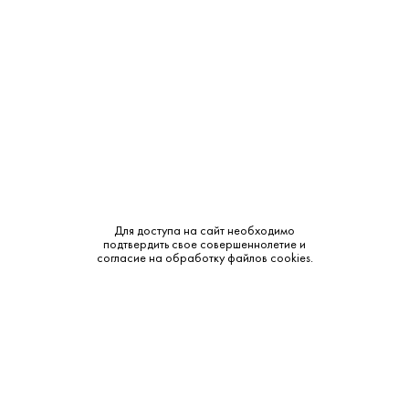
Крепость:
40%
Выдержка:
20 лет
Бренд:
Багратион
Смотреть все характеристики
Для доступа на сайт необходимо
подтвердить свое совершеннолетие и
согласие на обработку файлов cookies.
Описание:
Аромат и вкус:
Цвет: темно-янтарный с золотистыми переливами. Аромат:
доминируют оттенки гвоздики, корицы, апельсиновых
цукатов и шоколада. Вкус: приятный, с медово-цветочными
тонами и долгим послевкусием с нюансами ванили и