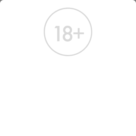
ГЛАВНАЯ
КАТАЛОГ
ДРУГИЕ НАПИТКИ
НАПИТОК НЕГАЗИРОВАННЫЙ ХОП АПЕЛЬСИН 0.5 Л
НАПИТОК
НЕГАЗИРОВАННЫЙ HOP
ORANGE 0.5 L
Артикул: 80007 │ Россия - Hob - Сок