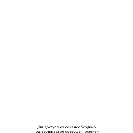
В избранное
Поделиться
Уведомить
ТЦ "Можайский Двор"
Нет в наличии
Западная ул., с 100
ТЦ "РигаStar" М-9 Балтия,
Нет в наличии
21-й километр, с 1
СМОТРЕТЬ НА КАРТЕ
Страна:
Россия
Производитель:
Российский производитель
Для доступа на сайт необходимо
подтвердить свое совершеннолетие и