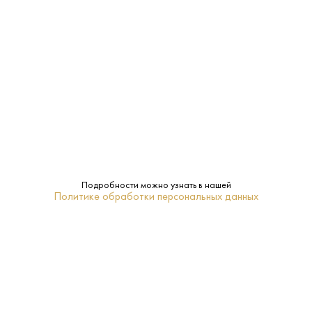
Пластик
Тара:
Сок
Тип:
ПОХОЖИЕ
Подробности можно узнать в нашей
Политике обработки персональных данных
Вода Your Water 0.5 л
Вода Архыз 0.5 л
Белорусь - Дарида -
Россия - Архыз - Газированная
Газированная
50 ₽
65 ₽