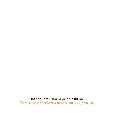
ЗАКУСКА, САЛАТЫ
МОРЕПРОДУКТЫ
САЛЯМИ
Характеристики:
Страна:
Россия
Производитель:
ЛВЗ "Саранский"
40%
Крепость:
1 L
Объем:
Подробности можно узнать в нашей
Политике обработки персональных данных
Мордовия
Регион: