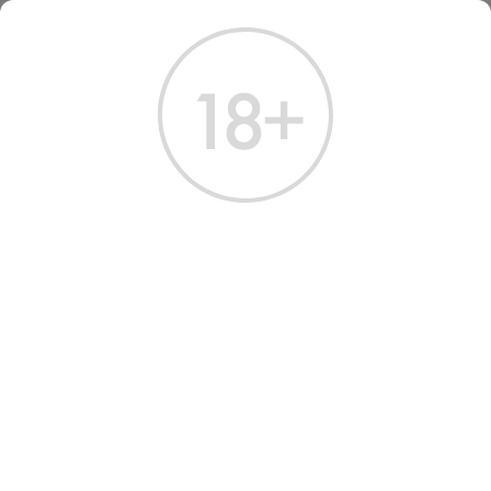
ГЛАВНАЯ
КАТАЛОГ
ВОДКА
ВОДКА ЗИМНЯЯ ДЕРЕВЕНЬКА НА СОЛОДОВОМ СПИРТЕ 1 Л
ВОДКА ЗИМНЯЯ
ДЕРЕВЕНЬКА НА
СОЛОДОВОМ СПИРТЕ 1 Л
Артикул: 10199 │ Россия - Зимняя Деревенька - Солод - 40%