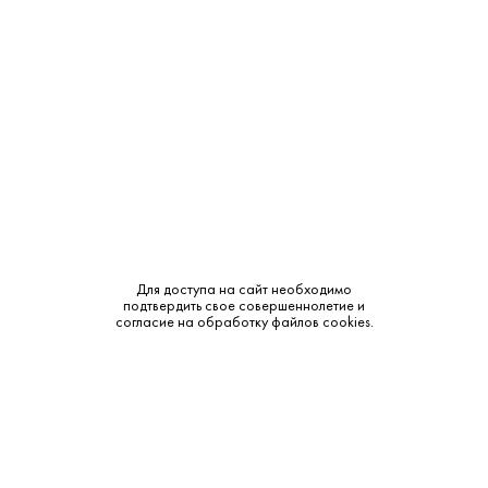
Крепость:
40%
Тип:
Солодовая
Сырье:
Солод
Бренд:
Зимняя Деревенька
Смотреть все характеристики
Для доступа на сайт необходимо
подтвердить свое совершеннолетие и
согласие на обработку файлов cookies.
Описание:
Аромат и вкус: