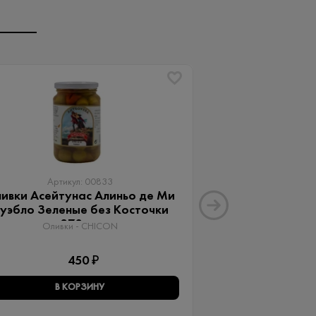
Артикул: 00833
Артику
ивки Асейтунас Алиньо де Ми
Оливки Ассор
уэбло Зеленые без Косточки
Aceitunas G
370 мл
Оливки 
Оливки - CHICON
3
450 ₽
В КОРЗИНУ
В КО