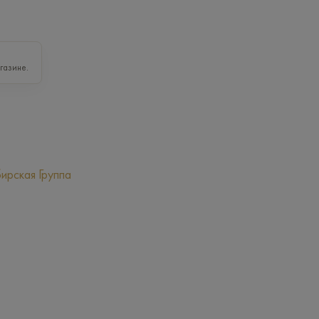
газине.
ирская Группа