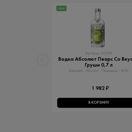
NEW
Артикул: 60399
Водка Абсолют Пеарс Со Вку
Груши 0,7 л
Швеция - Absolut - Пшеница - 40%
1 982 ₽
В КОРЗИНУ