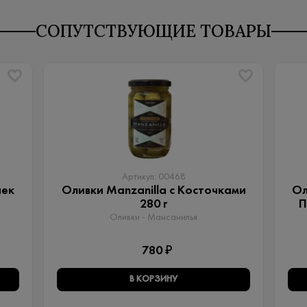
СОПУТСТВУЮЩИЕ ТОВАРЫ
Артикул: 00468
чек
Оливки Manzanilla с Косточками
Ол
280 г
П
Оливки - Мансанилья
780 ₽
В КОРЗИНУ