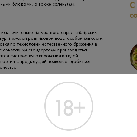
С
бными блюдами, а также соленьями.
с
исключительно из местного сырья: сибирских
тур и омской родниковой воды особой мягкости.
тся по технологии естественного брожения в
с советскими стандартами производства.
атая система купажирования каждой
партии с предыдущей позволяет добиться
ачества.
СВИНИНА
РЫБА
ЗАК
 для создания водки «Сибирский Экспресс»
анссибирская магистраль — самый длинный
ный маршрут в мире. Место производства
бирской водки — Омск, центральная точка