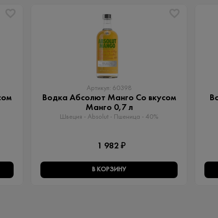
Артикул: 60398
сом
Водка Абсолют Манго Со вкусом
В
Манго 0,7 л
Швеция - Absolut - Пшеница - 40%
1 982 ₽
В КОРЗИНУ