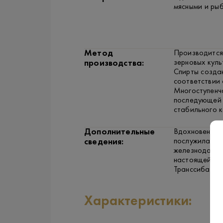
мясными и ры
Метод
Производится 
зерновых куль
производства:
Спирты создаю
соответствии 
Многоступенч
последующей 
стабильного к
Дополнительные
Вдохновением
послужила Тр
сведения:
железнодорож
настоящей си
Транссиба.
Характеристики: