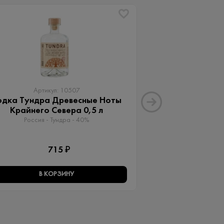
ХИТ
Артикул: 10507
Артику
одка Тундра Древесные Ноты
Водка А + 2
Крайнего Севера 0,5 л
Россия - Vodka A
Россия - Тундра - 40%
1 
715 ₽
В КОРЗИНУ
В КО