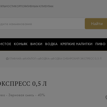
ОЯЛЬНОСТИ
КОРПОРАТИВНЫМ КЛИЕНТАМ
Найти
ИСТОЕ
КОНЬЯК
ВИСКИ
ВОДКА
КРЕПКИЕ НАПИТКИ
ПИВО
ГЛАВНАЯ
КАТАЛОГ
ВОДКА
ВОДКА СИБИРСКИЙ ЭКСПРЕСС 0,5 Л
КСПРЕСС 0,5 Л
ress - Зерновая смесь - 40%