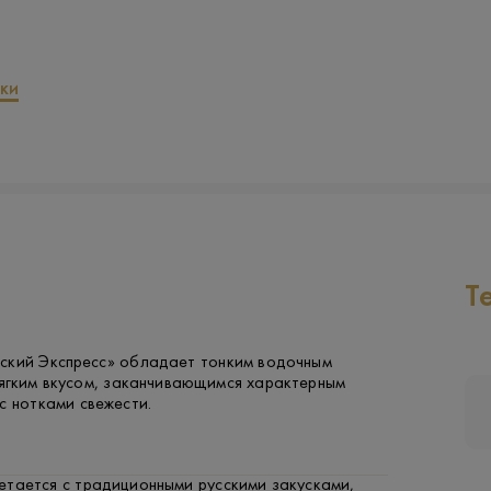
ки
Т
ский Экспресс» обладает тонким водочным
ягким вкусом, заканчивающимся характерным
с нотками свежести.
етается с традиционными русскими закусками,