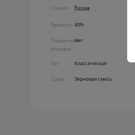
Страна:
Россия
40%
Крепость:
Нет
Подарочная
упаковка:
Классическая
Тип:
Зерновая смесь
Сырье: