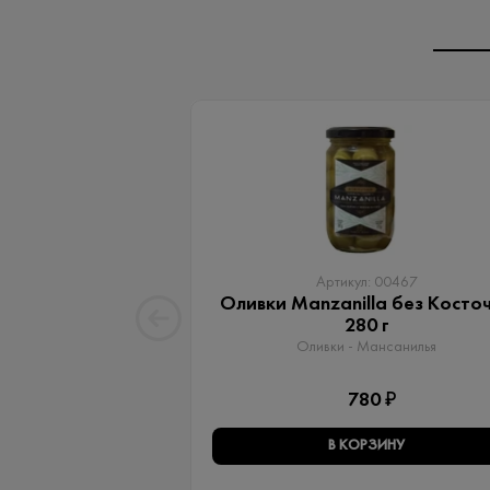
Артикул: 00467
Оливки Manzanilla без Косто
280 г
Оливки - Мансанилья
780 ₽
В КОРЗИНУ