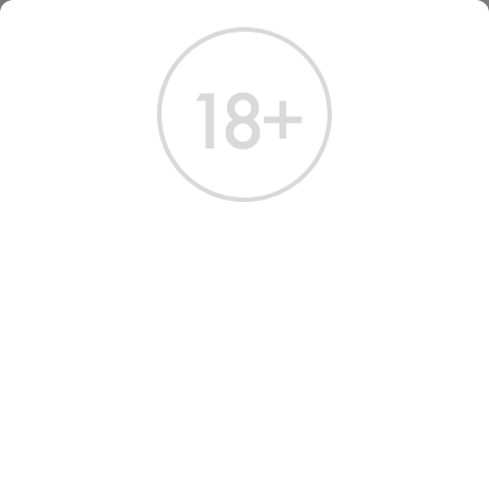
ГЛАВНАЯ
КАТАЛОГ
ВОДКА
ВОДКА ОНЕГИН 1,5 Л
ВОДКА ОНЕГИН 1,5 Л
Артикул: 10354 │ Россия - Онегин - Пшеница - 40%