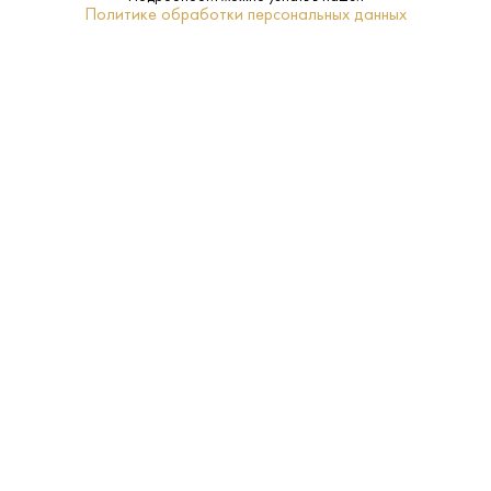
Политике обработки персональных данных
1.5 L
Объем:
40%
Крепость:
Санкт-Петербург
Регион:
Нет
Подарочная
упаковка:
8-10
Температура
подачи:
Онегин
Бренд:
Пшеница
Сырье: