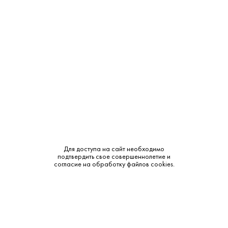
Крепость:
40%
Сырье:
Пшеница
Бренд:
Онегин
Смотреть все характеристики
Объем в мл.
1 990 ₽
2 695 ₽
Для доступа на сайт необходимо
В наличии
В наличии
0.7L
1L
подтвердить свое совершеннолетие и
согласие на обработку файлов cookies.