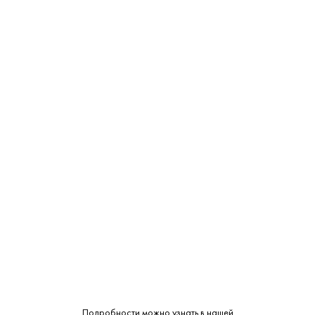
сочетается:
ЗАКУСКА, САЛАТЫ
МОРЕПРОДУКТЫ
САЛЯМИ
Характеристики:
Страна:
Россия
Производитель:
Нива
Подробности можно узнать в нашей