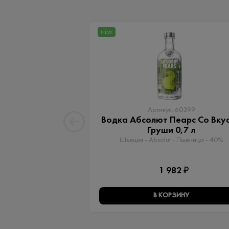
NEW
Артикул: 60399
Водка Абсолют Пеарс Со Вку
Груши 0,7 л
Швеция - Absolut - Пшеница - 40%
1 982 ₽
В КОРЗИНУ