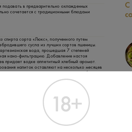
С
я подавать в предварительно охлажденных
льно сочетается с традиционными блюдами
с
з спирта сорта «Люкс», полученного путем
ебродившего сусла из лучших сортов пшеницы.
 артезианская вода, прошедшая 7 степеней
ючая нано-фильтрацию. Добавление настоя
ев придает водке аппетитный хлебный аромат.
рования напиток оставляют на несколько месяцев
ия», что создает во вкусе интересную глубину.
СВИНИНА
РЫБА
ЗАК
n Award President» изготавливается специально
я дипломатических приемов, встреч на высшем
ения наград от первых лиц государства. Она
граниченной партией, а ее рецептура объединяет
логии приготовления премиальной водки для
сударства.