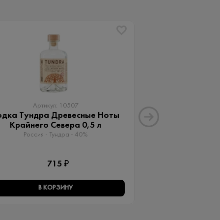
ХИТ
Артикул: 10507
Артику
одка Тундра Древесные Ноты
Водка А + 2
Крайнего Севера 0,5 л
Россия - Vodka A
Россия - Тундра - 40%
1 
715 ₽
В КОРЗИНУ
В КО