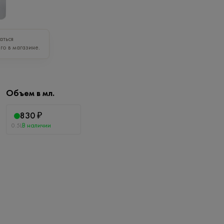
аться
го в магазине.
Объем в мл.
830 ₽
В наличии
0.5L