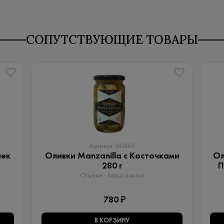
СОПУТСТВУЮЩИЕ ТОВАРЫ
Артикул: 00468
чек
Оливки Manzanilla с Косточками
Ол
280 г
П
Оливки - Мансанилья
780 ₽
В КОРЗИНУ