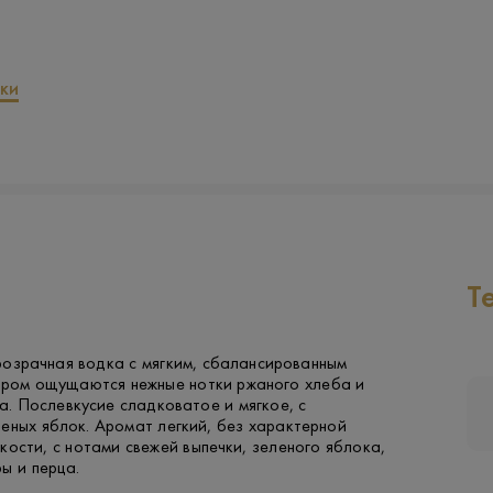
ки
Т
розрачная водка с мягким, сбалансированным
тором ощущаются нежные нотки ржаного хлеба и
. Послевкусие сладковатое и мягкое, с
еных яблок. Аромат легкий, без характерной
кости, с нотами свежей выпечки, зеленого яблока,
ы и перца.