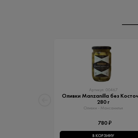
Артикул: 00467
Оливки Manzanilla без Косто
280 г
Оливки - Мансанилья
780 ₽
В КОРЗИНУ