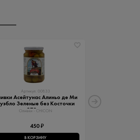
Артикул: 00833
Артику
ивки Асейтунас Алиньо де Ми
Оливки Ассор
уэбло Зеленые без Косточки
Aceitunas G
370 мл
Оливки 
Оливки - CHICON
3
450 ₽
В КОРЗИНУ
В КО