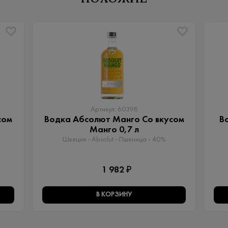
Артикул: 60398
сом
Водка Абсолют Манго Со вкусом
В
Манго 0,7 л
Швеция - Absolut - Пшеница - 40%
1 982 ₽
В КОРЗИНУ