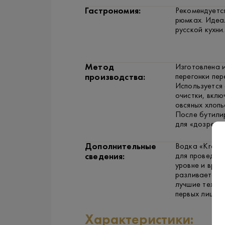
Гастрономия:
Рекомендуетс
рюмках. Идеа
русской кухни.
Метод
Изготовлена и
перегонки пер
производства:
Используется
очистки, вкл
овсяных хлопь
После бутили
для «дозреван
Дополнительные
Водка «Kremli
для проведени
сведения:
уровне и вруч
разливается о
лучшие техно
первых лиц го
Характеристики: