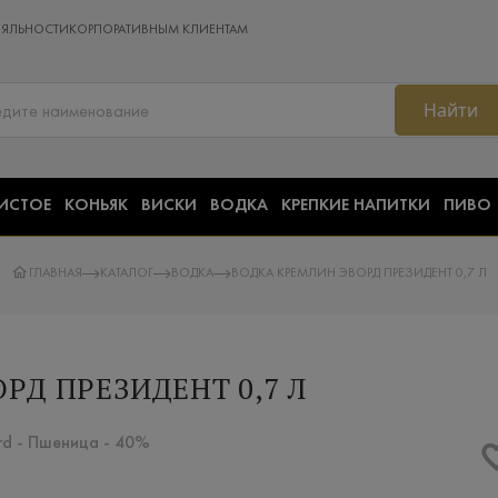
ОЯЛЬНОСТИ
КОРПОРАТИВНЫМ КЛИЕНТАМ
Найти
ИСТОЕ
КОНЬЯК
ВИСКИ
ВОДКА
КРЕПКИЕ НАПИТКИ
ПИВО
ГЛАВНАЯ
КАТАЛОГ
ВОДКА
ВОДКА КРЕМЛИН ЭВОРД ПРЕЗИДЕНТ 0,7 Л
РД ПРЕЗИДЕНТ 0,7 Л
rd - Пшеница - 40%