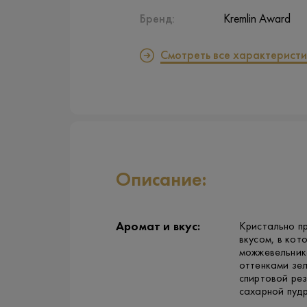
Бренд:
Kremlin Award
Смотреть все характеристи
Описание:
Аромат и вкус:
Кристально п
вкусом, в ко
можжевельника
оттенками зел
спиртовой рез
сахарной пудр