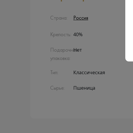
Страна:
Россия
40%
Крепость:
Нет
Подарочная
упаковка:
Классическая
Тип:
Пшеница
Сырье: