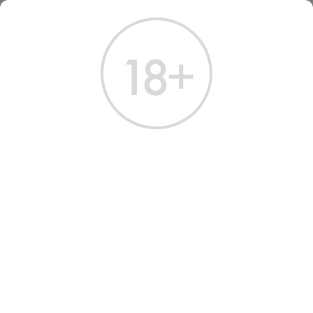
ГЛАВНАЯ
КАТАЛОГ
ВОДКА
ВОДКА КРЕМЛИН ЭВОРД КЛАССИК 0,7 Л
ВОДКА КРЕМЛИН ЭВОРД
КЛАССИК 0,7 Л
Артикул: 10255 │ Россия - Kremlin Award - Пшеница - 40%