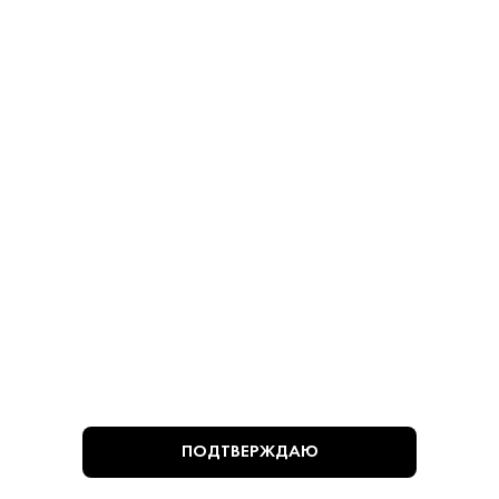
780 ₽
780 ₽
В КОРЗИНУ
В КОРЗИНУ
ВЫ СМОТРЕЛИ
ПОДТВЕРЖДАЮ
Алкогольная продукция, представленная на сайте