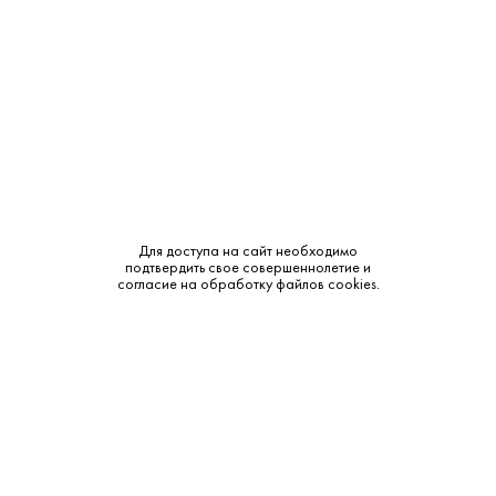
Тип:
Классическая
Сырье:
Пшеница
Бренд:
Kremlin Award
Смотреть все характеристики
Для доступа на сайт необходимо
подтвердить свое совершеннолетие и
согласие на обработку файлов cookies.
Описание:
Аромат и вкус:
Исключительно мягкий вкус с тонкими хлебными и
сливочными нотками. Чистый и легкий аромат с едва
уловимыми оттенками зерна