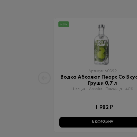
NEW
Артикул: 60399
Водка Абсолют Пеарс Со Вку
Груши 0,7 л
Швеция - Absolut - Пшеница - 40%
1 982 ₽
В КОРЗИНУ