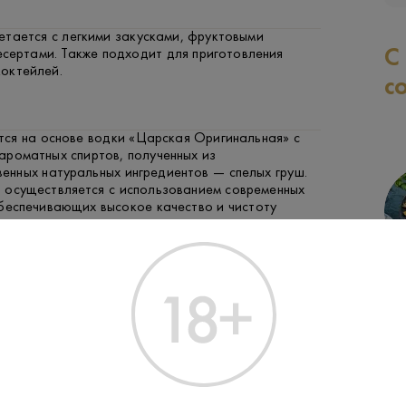
етается с легкими закусками, фруктовыми
С
есертами. Также подходит для приготовления
октейлей.
с
тся на основе водки «Царская Оригинальная» с
ароматных спиртов, полученных из
енных натуральных ингредиентов — спелых груш.
 осуществляется с использованием современных
обеспечивающих высокое качество и чистоту
4 года компания LADOGA расширила коллекцию
СЫР
ФРУКТЫ И ЯГОДЫ
я», выпустив 11 новых вкусов, включая «Груша».
лал бренд мировым лидером по количеству
к, производимых на одном предприятии.