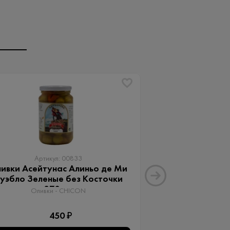
Артикул: 00833
Артику
ивки Асейтунас Алиньо де Ми
Оливки Ассор
уэбло Зеленые без Косточки
Aceitunas G
370 мл
Оливки 
Оливки - CHICON
3
450 ₽