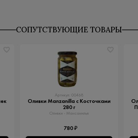
СОПУТСТВУЮЩИЕ ТОВАРЫ
Артикул: 00468
чек
Оливки Manzanilla с Косточками
Ол
280 г
П
Оливки - Мансанилья
780 ₽