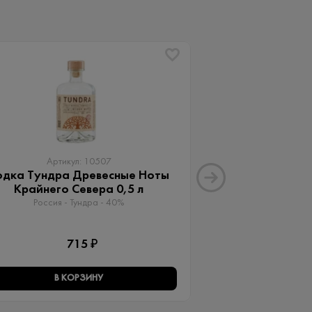
ХИТ
Артикул: 10507
Артику
одка Тундра Древесные Ноты
Водка А + 2
Крайнего Севера 0,5 л
Россия - Vodka A
Россия - Тундра - 40%
1 
715 ₽
В КОРЗИНУ
В КО