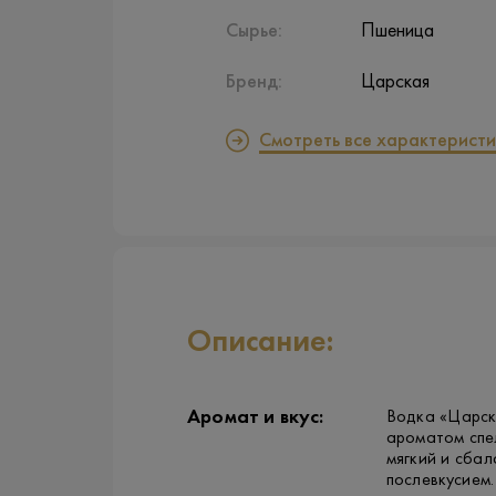
Сырье:
Пшеница
Бренд:
Царская
Смотреть все характеристи
Описание:
Аромат и вкус:
Водка «Царск
ароматом спел
мягкий и сба
послевкусием.