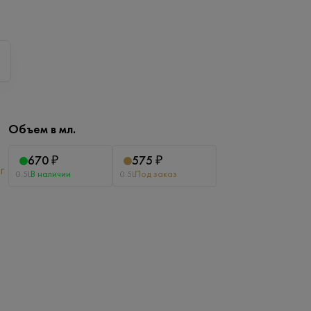
Объем в мл.
670 ₽
575 ₽
г
В наличии
Под заказ
0.5L
0.5L