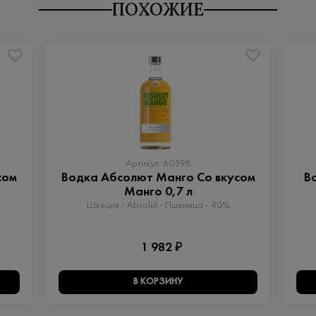
ПОХОЖИЕ
Артикул: 60398
сом
Водка Абсолют Манго Со вкусом
В
Манго 0,7 л
Швеция - Absolut - Пшеница - 40%
1 982 ₽
В КОРЗИНУ