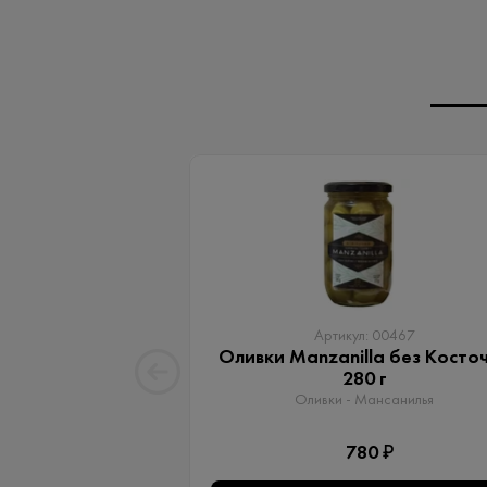
Артикул: 00467
Оливки Manzanilla без Косто
280 г
Оливки - Мансанилья
780 ₽