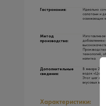
Гастрономия:
Идеально соч
салатами и д
освежающих к
Метод
Изготавливае
добавлением 
производства:
высококачеств
Производство
технологий, 
напитка.
Дополнительные
В январе 202
водок «Царска
сведения:
Этот шаг сде
вкусовых водо
Характеристики: