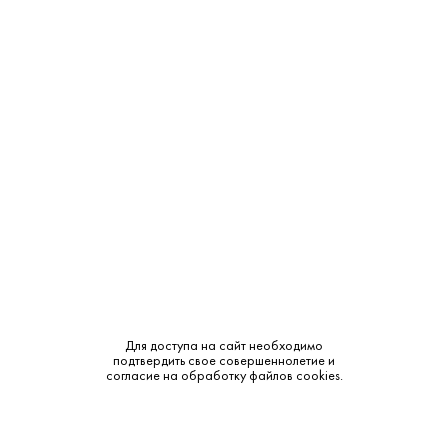
Крепость:
13.5%
Тип:
Красное
Бренд:
Gerard Raphet
Сахар:
Сухое
Смотреть все характеристики
Для доступа на сайт необходимо
подтвердить свое совершеннолетие и
Описание:
согласие на обработку файлов cookies.
Аромат и вкус: