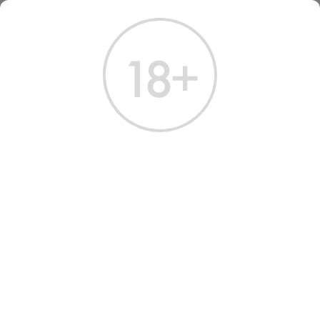
ГЛАВНАЯ
КАТАЛОГ
ВИНО
ВИНО ЖЕРАР РАФЭ КЛО ДЕ ВУЖО ГРАН КРЮ 2013
ВИНО GERARD RAPHET
CLOS DE VOUGEOT GRAND
CRU 2013 RED DRY WINE
Артикул: 30654 │ Франция - Бургундия - Пино Нуар