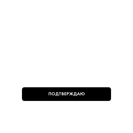
Косточек 280 г
Косточками 280 г
Оливки - Мансанилья
Оливки - Мансанилья
780 ₽
780 ₽
В КОРЗИНУ
В КОРЗИНУ
ВЫ СМОТРЕЛИ
ПОДТВЕРЖДАЮ