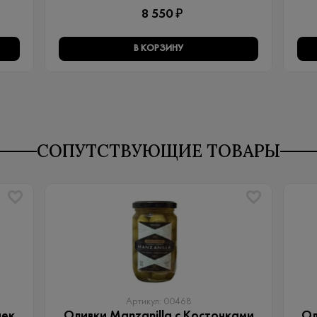
8 550 ₽
В КОРЗИНУ
СОПУТСТВУЮЩИЕ ТОВАРЫ
Артикул: 00468
чек
Оливки Manzanilla с Косточками
Ол