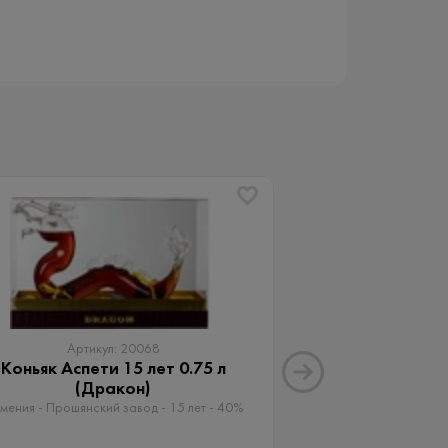
Артикул: 20068
Артику
Коньяк Аспети 15 лет 0.75 л
Коньяк Годэ Фи
(Дракон)
лет 
мения - Прошянский завод - 15 лет - 40%
Франция - Cognac G