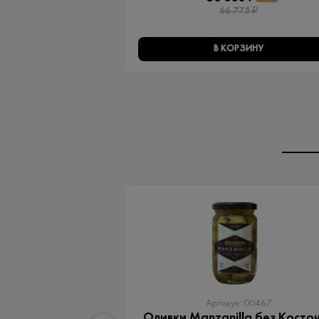
66 775 ₽
В КОРЗИНУ
Артикул: 00467
Оливки Manzanilla без Косто