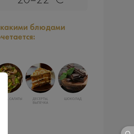
20–22°C
 какими блюдами
очетается:
УСКА, САЛАТЫ
ДЕСЕРТЫ,
ШОКОЛАД
ВЫПЕЧКА