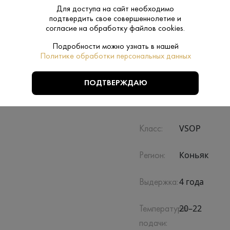
егории VSOP, получившим международное
Для доступа на сайт необходимо
подтвердить свое совершеннолетие и
согласие на обработку файлов cookies.
Подробности можно узнать в нашей
Политике обработки персональных данных
ПОДТВЕРЖДАЮ
Производитель:
Remy Martin
VSOP
Класс:
Коньяк
Регион:
4 года
Выдержка:
20–22
Температура
подачи: