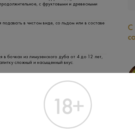
 продолжительное, с фруктовыми и древесными
 подавать в чистом виде, со льдом или в составе
С
с
 в бочках из лимузенского дуба от 4 до 12 лет,
апитку сложный и насыщенный вкус.
 методом двойной дистилляции в традиционных
иках, с использованием винограда сортов Уни
СЫР
ФРУКТЫ И ЯГОДЫ
ЗАК
Бланш.
SOP был создан в 1927 году и стал первым