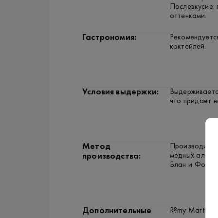
Послевкусие:
оттенками.
Гастрономия:
Рекомендуется
коктейлей.
Условия выдержки:
Выдерживается
что придает н
Метод
Производится
медных аламб
производства:
Блан и Фоль 
Дополнительные
R?my Martin V