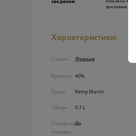
коньяком кат
сведения:
признание.
Характеристики:
Страна:
Франция
40%
Крепость:
Remy Martin
Бренд:
0.7 L
Объем:
Да
Подарочная
упаковка: