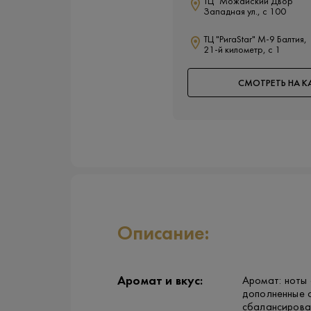
ТЦ "Можайский Двор"
Западная ул., с 100
ТЦ "РигаStar" М-9 Балтия,
21-й километр, с 1
СМОТРЕТЬ НА К
Описание:
Аромат и вкус:
Аромат: ноты 
дополненные о
сбалансирован