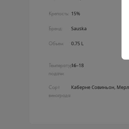
15%
Крепость:
Sauska
Бренд:
0.75 L
Объем:
16–18
Температура
подачи:
Каберне Совиньон, Мерл
Сорт
винограда: