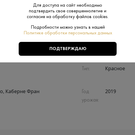
Для доступа на сайт необходимо
подтвердить свое совершеннолетие и
Сухое
Сахар:
согласие на обработку файлов cookies.
Подробности можно узнать в нашей
Виллань
Регион:
Политике обработки персональных данных
Нет
Подарочная
ПОДТВЕРЖДАЮ
упаковка:
Красное
Тип:
о, Каберне Фран
2019
Год
урожая: