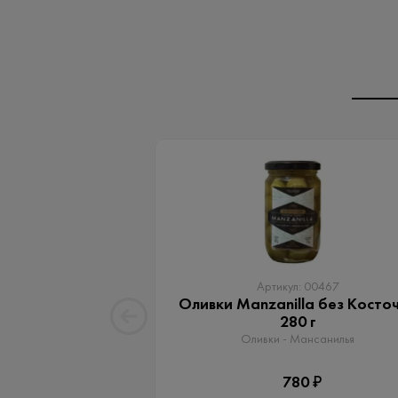
Артикул: 00467
Оливки Manzanilla без Косто
280 г
Оливки - Мансанилья
780 ₽