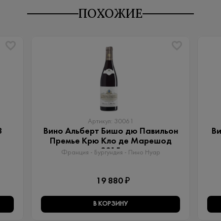
ПОХОЖИЕ
Артикул: 30061
8
Вино Альберт Бишо дю Павильон
Ви
Премье Крю Кло де Марешод
2015
Франция - Бургундия - Пино Нуар
19 880 ₽
В КОРЗИНУ