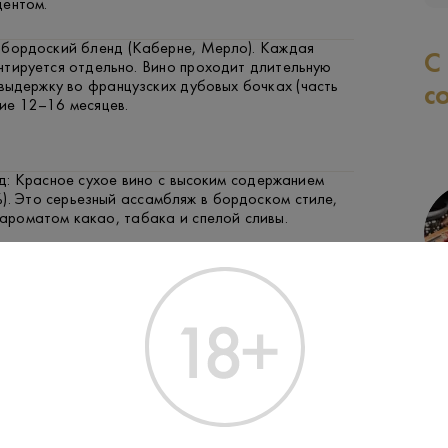
центом.
 бордоский бленд (Каберне, Мерло). Каждая
С
нтируется отдельно. Вино проходит длительную
выдержку во французских дубовых бочках (часть
с
ние 12–16 месяцев.
: Красное сухое вино с высоким содержанием
). Это серьезный ассамбляж в бордоском стиле,
роматом какао, табака и спелой сливы.
СЫР
ФРУКТЫ И ЯГОДЫ
Производитель:
Sauska