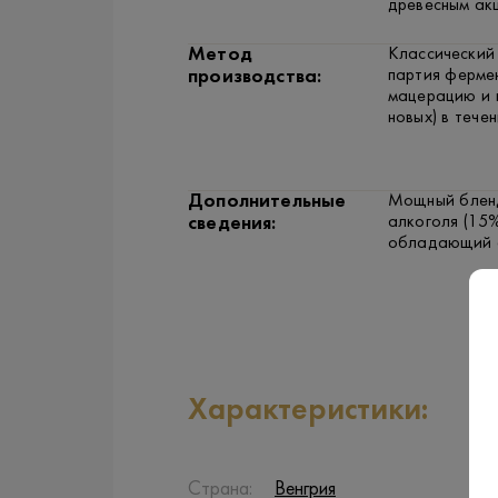
древесным ак
Метод
Классический
партия ферме
производства:
мацерацию и 
новых) в тече
Дополнительные
Мощный бленд
алкоголя (15%
сведения:
обладающий а
Характеристики:
Страна:
Венгрия