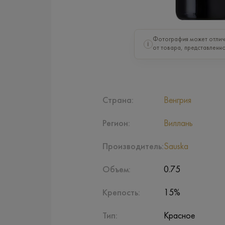
Фотография может отлич
i
от товара, представленно
Страна:
Венгрия
Регион:
Виллань
Производитель:
Sauska
Объем:
0.75
Крепость:
15%
Тип:
Красное