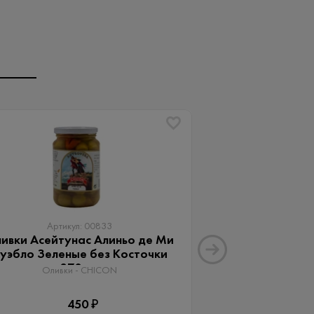
Артикул: 00833
Артику
ивки Асейтунас Алиньо де Ми
Оливки Ассор
уэбло Зеленые без Косточки
Aceitunas G
370 мл
Оливки 
Оливки - CHICON
3
450 ₽