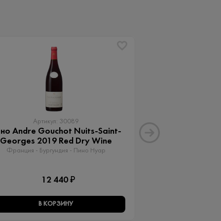
Артикул: 30089
Артику
но Andre Gouchot Nuits-Saint-
Вино Апартад
Georges 2019 Red Dry Wine
Мальб
Франция - Бургундия - Пино Нуар
Аргентина - Менд
12 440 ₽
15 
В КОРЗИНУ
В КО