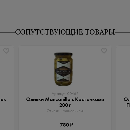
СОПУТСТВУЮЩИЕ ТОВАРЫ
Артикул: 00468
чек
Оливки Manzanilla с Косточками
Ол
280 г
П
Оливки - Мансанилья
780 ₽