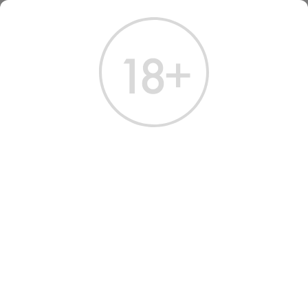
ГЛАВНАЯ
КАТАЛОГ
ВИНО
ВИНО РУТИНИ ШАРДОНЕ 2023
ВИНО RUTINI CHARDONNAY
2023 WHITE DRY 0.75 Л
Артикул: 32560 │ Аргентина - Сухое - Белое