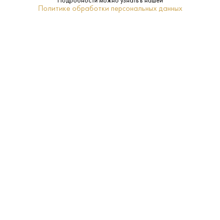
Подробности можно узнать в нашей
Политике обработки персональных данных
Мендоса
Регион:
Нет
Подарочная
упаковка:
10–12
Температура
подачи:
Белое
Тип:
Шардоне
Сорт
винограда:
2023
Год
урожая: