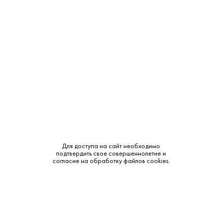
Объем:
0.75
Крепость:
14%
Тип:
Белое
Бренд:
Rutini
Сахар:
Сухое
Смотреть все характеристики
Для доступа на сайт необходимо
подтвердить свое совершеннолетие и
согласие на обработку файлов cookies.
Описание:
Аромат и вкус: