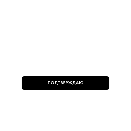
780 ₽
780 ₽
В КОРЗИНУ
В КОРЗИНУ
ВЫ СМОТРЕЛИ
ПОДТВЕРЖДАЮ
Алкогольная продукция, представленная на сайте
https://krepkiystyle.ru/, может быть приобретена только в