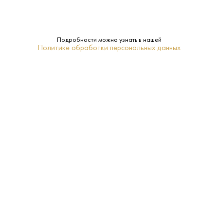
13.9%
Крепость:
Сухое
Сахар:
Подробности можно узнать в нашей
Политике обработки персональных данных
Glaetzer-Dixon
Бренд:
Тасмания
Регион:
0.75 L
Объем:
Нет
Подарочная
упаковка:
2016
Год:
16–18
Температура
подачи: