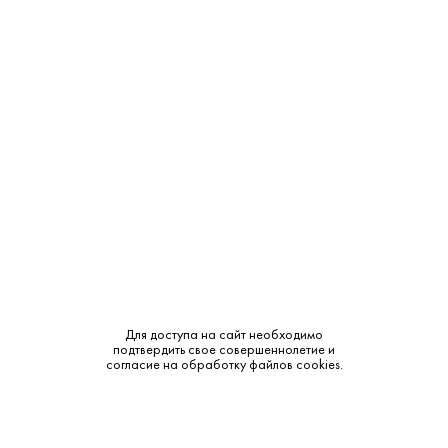
Производитель:
Glaetzer-Dixon Family Winemakers
Объем:
0.75
Крепость:
13.9%
Тип:
Красное
Бренд:
Glaetzer-Dixon
Сахар:
Сухое
Смотреть все характеристики
Для доступа на сайт необходимо
подтвердить свое совершеннолетие и
согласие на обработку файлов cookies.
Описание: