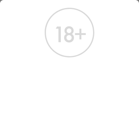
ГЛАВНАЯ
КАТАЛОГ
ВИНО
ВИНО ГЛЕЙЦЕР-ДИКСОН ЛЯ ЖЮДИТ ПИНО НУАР 2016
ВИНО GLAETZER-DIXON LA
JUDITH PINOT NOIR 2016
RED DRY WINE
Артикул: 30455 │ Австралия - Тасмания - Glaetzer-Dixon