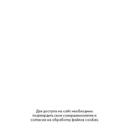
3 855 ₽
Вино Киликанун Киллерман'з Ран Рислинг 2022
Kilikanoon • Белое • 12% • Долина Клэр
В наличии в 1 магазине
Артикул: 32467
В корзину
Для доступа на сайт необходимо
подтвердить свое совершеннолетие и
согласие на обработку файлов cookies.