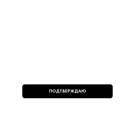
Оливки - Мансанилья
Оливки - Мансанилья
780 ₽
780 ₽
В КОРЗИНУ
В КОРЗИНУ
ВЫ СМОТРЕЛИ
ПОДТВЕРЖДАЮ
Алкогольная продукция, представленная на сайте