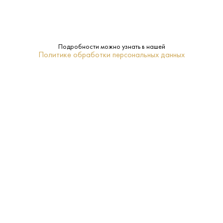
14.5%
Крепость:
Подробности можно узнать в нашей
Сухое
Сахар:
Политике обработки персональных данных
Enrico Serafino
Бренд:
Пьемонт
Регион:
0.75 L
Объем:
Нет
Подарочная
упаковка:
2018
Год:
16–18
Температура