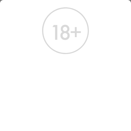
ГЛАВНАЯ
КАТАЛОГ
ВИНО
ВИНО ЭНРИКО СЕРАФИНО БАРОЛО СЕРРАЛУНГА Д’АЛЬБА 2018
ВИНО ENRICO SERAFINO
BAROLO SERRALUNGA
D'ALBA 2018 RED DRY WINE
Артикул: 32194 │ Италия - Пьемонт - Enrico Serafino