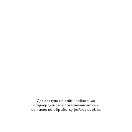
Крепость:
14.5%
Тип:
Красное
Бренд:
Enrico Serafino
Сахар:
Сухое
Смотреть все характеристики
Для доступа на сайт необходимо
подтвердить свое совершеннолетие и
Описание:
согласие на обработку файлов cookies.
Аромат и вкус: