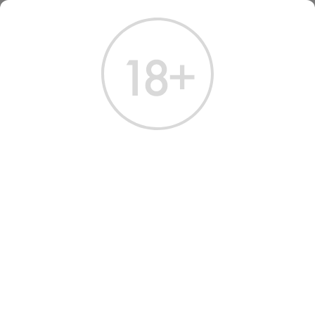
ГЛАВНАЯ
КАТАЛОГ
КОНЬЯК
КОНЬЯК ЛЕРО ОБЮСТО 25 ЛЕТ 0.7 Л (ДЕРЕВО)
КОНЬЯК ЛЕРО ОБЮСТО 25
ЛЕТ 0.7 Л
Артикул: 20248 │ Франция - Lheraud - 25 лет - 42%