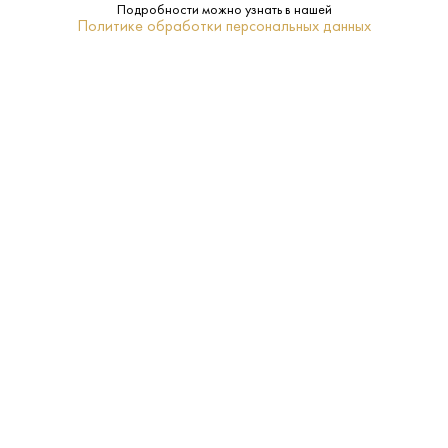
Подробности можно узнать в нашей
Политике обработки персональных данных
XO
Класс:
Lheraud
Бренд:
Коньяк
Регион:
0.7 L
Объем:
25 лет
Выдержка:
Да
Подарочная
упаковка:
18–20
Температура
подачи: