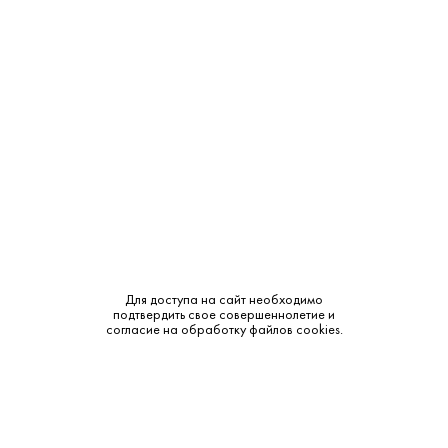
Объем:
0.7
Крепость:
42%
Выдержка:
25 лет
Бренд:
Lheraud
Класс:
XO
Смотреть все характеристики
Для доступа на сайт необходимо
подтвердить свое совершеннолетие и
согласие на обработку файлов cookies.
Описание:
Аромат и вкус: