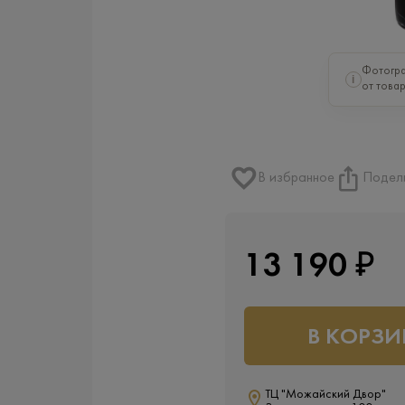
Фотогра
i
от товар
В избранное
Подел
13 190 ₽
В КОРЗИ
ТЦ "Можайский Двор"