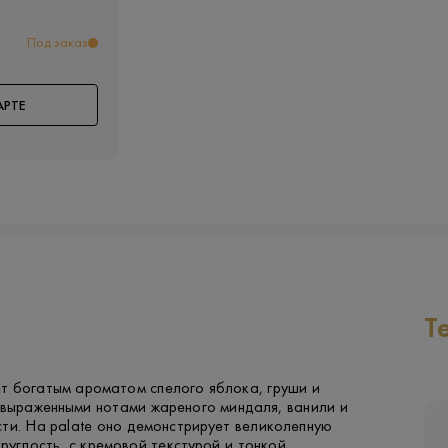
Под заказ
АРТЕ
Т
т богатым ароматом спелого яблока, груши и
 выраженными нотами жареного миндаля, ванили и
ти. На palate оно демонстрирует великолепную
круглость, с кремовой текстурой и тонкой