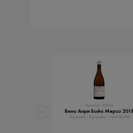
Артикул: 30096
Вино Анри Бойо Мерсо 201
Франция - Бургундия - Henri Boillot