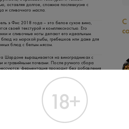
ю, оставляя долгое, сложное послевкусие с
а и сливочного масла.
С
ль э Фис 2018 года – это белое сухое вино,
тся своей текстурой и комплексностью. Его
с
енки и сливочные ноты делают его идеальным
я блюд из морской рыбы, гребешков или даже для
нных блюд с белым мясом.
та Шардоне выращивается на виноградниках с
и и гравийными почвами. После ручного сбора
прессуются, ферментация проходит без добавления
ферментов. Выдержка осуществляется в течение
французских дубовых бочках, 25% из которых
РЫБА
КУРЯТИНА
МО
е хозяйство Joseph Drouhin основано в 1880 году
оим вниманием к качеству и традициям виноделия.