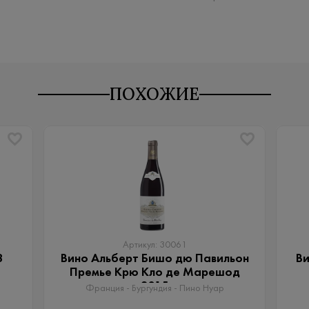
ПОХОЖИЕ
Артикул: 30061
8
Вино Альберт Бишо дю Павильон
Ви
Премье Крю Кло де Марешод
2015
Франция - Бургундия - Пино Нуар