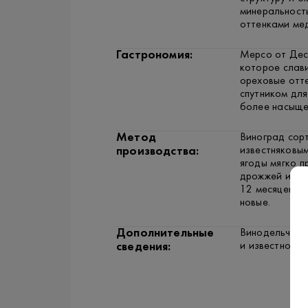
минеральность
оттенками мед
Гастрономия:
Мерсо от Десе
которое слави
ореховые отт
спутником дл
более насыще
Метод
Виноград сор
известняковым
производства:
ягоды мягко 
дрожжей или 
12 месяцев в 
новые.
Дополнительные
Винодельческо
и известно св
сведения: