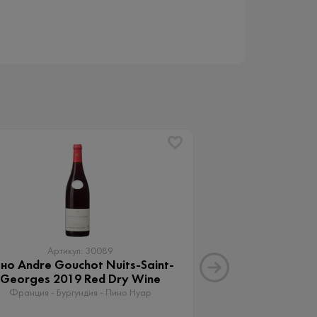
Артикул: 30089
Артику
но Andre Gouchot Nuits-Saint-
Вино Апартад
Georges 2019 Red Dry Wine
Мальб
Франция - Бургундия - Пино Нуар
Аргентина - Менд