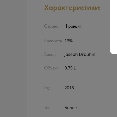
Характеристики:
Страна:
Франция
13%
Крепость:
Joseph Drouhin
Бренд:
0.75 L
Объем:
2018
Год:
Белое
Тип: