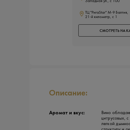
Западная ул., с 100
ТЦ "РигаStar" М-9 Балтия,
21-й километр, с 1
СМОТРЕТЬ НА К
Описание:
Аромат и вкус:
Вино обладае
цитрусовых, с
легкой дымнос
структуру и о