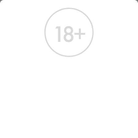
ГЛАВНАЯ
КАТАЛОГ
ВИНО
ВИНО ЦАРД ШАРДОНЕ
ВИНО TSARD CHARDONNAY
WHITE SEMI-SWEET 0.75
Артикул: 32030 │ Россия - Полусладкое - Белое