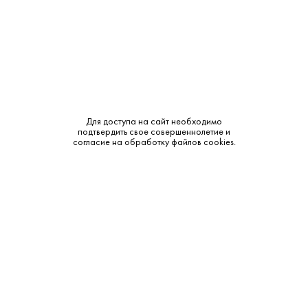
Тип:
Белое
Бренд:
Цард
Сахар:
Полусладкое
Смотреть все характеристики
Для доступа на сайт необходимо
подтвердить свое совершеннолетие и
согласие на обработку файлов cookies.
Описание:
Аромат и вкус:
Аромат спелого персика, абрикоса и весенних цветов.
Вкус мягкий и сладкий.