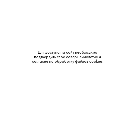
Дружелюбный аромат с нотами спелого абрикоса,
персика и луговых трав. Вкус вина мягкий и
сбалансированный; умеренная сладость превосходно
подчеркивает фруктовую сочность, сохраняя при этом
классическую немецкую свежесть и минеральный подтон в
финале.
Метод производства:
Для доступа на сайт необходимо
подтвердить свое совершеннолетие и
Ферментация в современных стальных танках с контролем
согласие на обработку файлов cookies.
температуры. Мастерство винодела заключается в точном
моменте остановки брожения, чтобы достичь идеального
баланса между остаточным сахаром и высокой
кислотностью Рислинга.
Дополнительные сведения:
Рейнхессен: Вино из Нирштайна. Обладает прекрасной
структурой и балансом. В аромате — цитрусовые и легкая
минеральность.