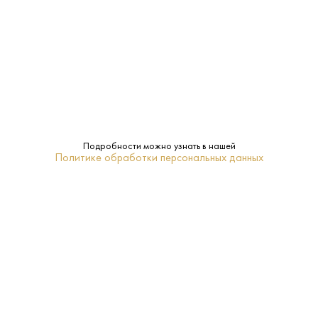
0.75 L
Объем:
Нет
Подарочная
упаковка:
8–10
Температура
подачи:
Подробности можно узнать в нашей
Белое
Тип:
Политике обработки персональных данных
Рислинг
Сорт
винограда:
2022
Год
урожая: