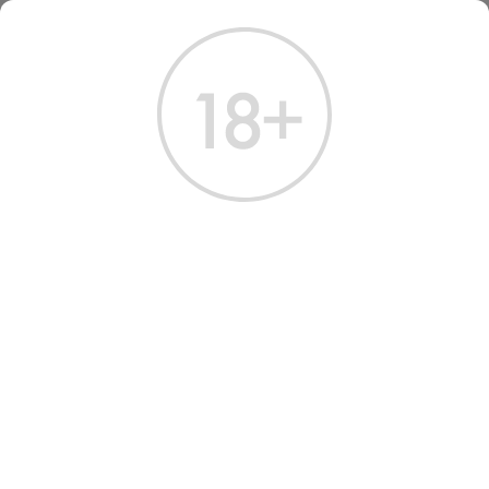
ГЛАВНАЯ
КАТАЛОГ
ВИНО
ВИНО ГЕОРГ ГУСТАВ ХУФФ РИСЛИНГ 2022
ВИНО GEORG GUSTAV HUFF
RIESLING 2022 WHITE SEMI-
DRY 0.75 Л
Артикул: 32746 │ Германия - Полусухое - Белое
Фотография может отличаться
i
от товара, представленного в магазине.
В избранное
Поделиться