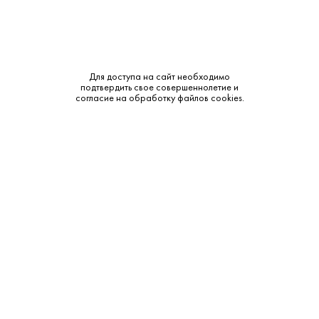
Для доступа на сайт необходимо
5 995 ₽
подтвердить свое совершеннолетие и
согласие на обработку файлов cookies.
Вино Ка’ Ругате Ла Перлара Речото ди Соаве
2018
Ca' Rugate • Белое • 14% • Венето
В наличии в 1 магазине
Артикул: 30767
В корзину