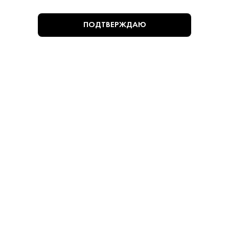
ПОДТВЕРЖДАЮ
4 615 ₽
Вино Дом Захарьиных Сары Пандас/Алиготе
2020
Дом Захарьиных • Белое • 11.5% • Крым
В наличии в 2 магазинах
Артикул: 30548
В корзину