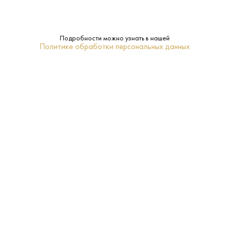
Подробности можно узнать в нашей
Политике обработки персональных данных
1 855 ₽
Вино Дон Давид Торронтес 2024
El Esteco • Белое • 13.5% • Сальта
В наличии в 2 магазинах
Артикул: 32421
В корзину