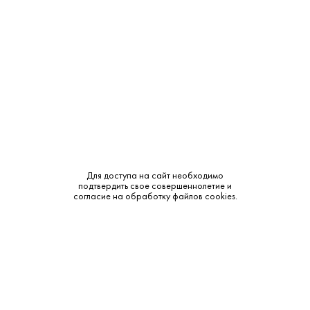
Крепость:
11-13%
Тип:
Белое
Бренд:
Sultan
Сахар:
Полусладкое
Смотреть все характеристики
Для доступа на сайт необходимо
подтвердить свое совершеннолетие и
согласие на обработку файлов cookies.
Описание:
Аромат и вкус:
Букет наполнен мягкими ароматами спелой айвы, медовой
дыни и полевых цветов. Вкус нежный и обволакивающий, с