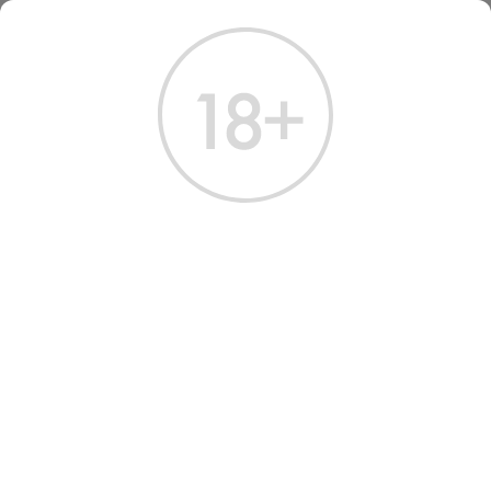
ГЛАВНАЯ
КАТАЛОГ
ВИНО
ВИНО СУЛТАН АХСУФРА
ВИНО SULTAN AKHSUFRA
WHITE SEMI-SWEET 0.75 Л
Артикул: 31752 │ Азербайджан - Полусладкое - Белое