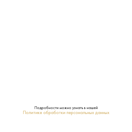
Характеристики:
Страна:
Азербайджан
Производитель:
Sharg Ulduzu
11-13%
Крепость:
Полусладкое
Сахар:
Sultan
Бренд:
0.75 L
Объем:
Подробности можно узнать в нашей
Политике обработки персональных данных
Гянджа
Регион: