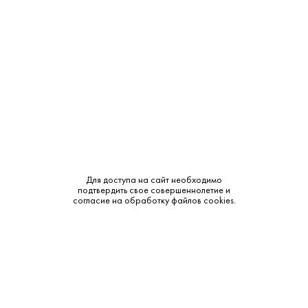
Крепость:
12.5%
Тип:
Белое
Бренд:
Alma Valley
Сахар:
Сухое
Смотреть все характеристики
Для доступа на сайт необходимо
Винтаж:
подтвердить свое совершеннолетие и
согласие на обработку файлов cookies.
3 770 ₽
1 300 ₽
В наличии
В наличии
Описание: