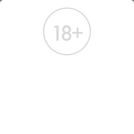
ГЛАВНАЯ
КАТАЛОГ
ВИНО
ВИНО АЛЬМА ВЕЛЛИ ПИНО БЛАН 2021
ВИНО ALMA VALLEY PINOT
BLANC 2021 WHITE DRY 0.75
Артикул: 30077 │ Россия - Сухое - Белое