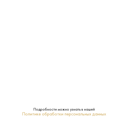
Страна:
Россия
Производитель:
Alma Valley
12.5%
Крепость:
Сухое
Сахар:
Alma Valley
Бренд:
Крым
Регион:
0.75 L
Объем:
Подробности можно узнать в нашей
Политике обработки персональных данных
Нет
Подарочная
упаковка: