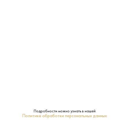
Производитель:
Централ-Восток
1 L
Объем:
12%
Крепость:
Ice King
Бренд:
6-8
Температура
подачи:
Вермут
Тип:
Подробности можно узнать в нашей
Политике обработки персональных данных
ПОХОЖИЕ