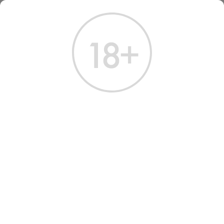
ГЛАВНАЯ
КАТАЛОГ
КРЕПКИЕ НАПИТКИ
ВЕРМУТ АЙС КИНГ БЕЛЫЙ 1 Л
ВЕРМУТ АЙС КИНГ БЕЛЫЙ
1 Л
Артикул: 60068 │ Россия - Ice King - 12%