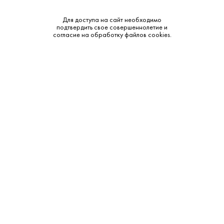
Крепость:
12%
Для доступа на сайт необходимо
подтвердить свое совершеннолетие и
Тип:
Вермут
согласие на обработку файлов cookies.
Бренд:
Ice King
Смотреть все характеристики
Описание:
Аромат и вкус:
Лёгкий белый вермут эконом-сегмента с мягким, простым
ароматом, в котором преобладают лёгкие цветочные и
травяные тона с оттенком ванили и цитрусовой свежести.
Вкус сладковатый, немного пряный, с низкой кислотностью