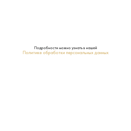
38%
Крепость:
Белуга Хантинг
Бренд:
Нет
Подарочная
Подробности можно узнать в нашей
упаковка:
Политике обработки персональных данных
Ликер
Тип:
14-16
Температура
подачи:
ПОХОЖИЕ