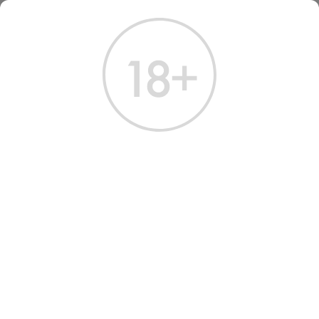
ГЛАВНАЯ
КАТАЛОГ
КРЕПКИЕ НАПИТКИ
ЛИКЕР
ЛИКЁР БЕЛУГА ХАНТИНГ ЯГОДНЫЙ 50 МЛ
ЛИКЁР БЕЛУГА ХАНТИНГ
ЯГОДНЫЙ 50 МЛ
Артикул: 60271 │ Россия - ТД Белуга - 38%