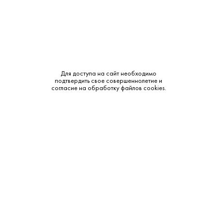
Крепость:
38%
Тип:
Ликер
Бренд:
Белуга Хантинг
Для доступа на сайт необходимо
Смотреть все характеристики
подтвердить свое совершеннолетие и
согласие на обработку файлов cookies.
Описание:
Аромат и вкус:
Beluga Hunting Ягодный отличается насыщенным ароматом
спелых лесных ягод с доминирующими нотами черники,
брусники и малины, дополненными деликатными травяными
и легкими пряными оттенками. Во вкусе ликер сочный и