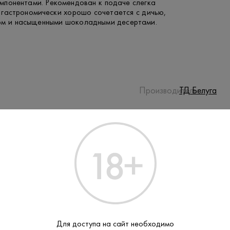
мпонентами. Рекомендован к подаче слегка
 гастрономически хорошо сочетается с дичью,
ом и насыщенными шоколадными десертами.
Производитель:
ТД Белуга
Белуга Хант
Бренд:
Ликер
Тип:
Для доступа на сайт необходимо