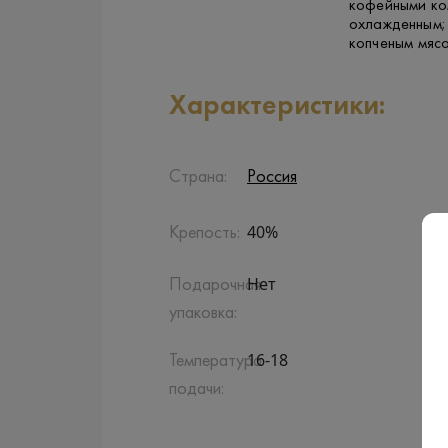
кофейными ко
охлажденным;
копченым мяс
Характеристики:
Страна:
Россия
40%
Крепость:
Нет
Подарочная
упаковка:
16-18
Температура
подачи: