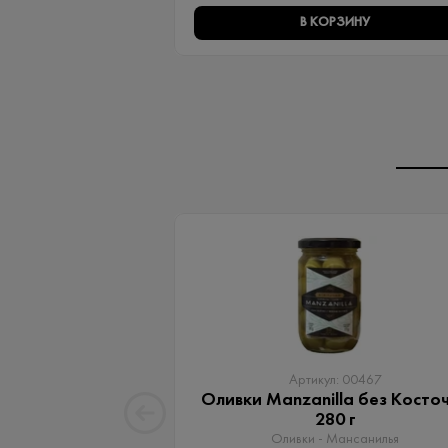
В КОРЗИНУ
Артикул: 00467
Оливки Manzanilla без Косто
280 г
Оливки - Мансанилья