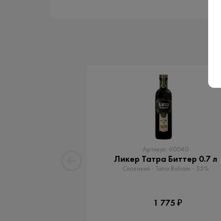
Артикул: 60040
Ликер Татра Биттер 0.7 л
Словакия - Tatra Balsam - 35%
1 775 ₽