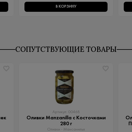
В КОРЗИНУ
СОПУТСТВУЮЩИЕ ТОВАРЫ
Артикул: 00468
чек
Оливки Manzanilla с Косточками
Ол
280 г
П
Оливки - Мансанилья