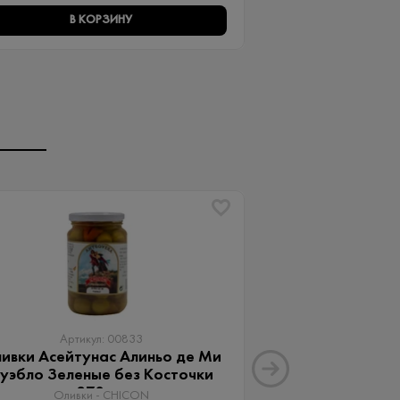
В КОРЗИНУ
В КО
Артикул: 00833
Артику
ивки Асейтунас Алиньо де Ми
Оливки Ассор
уэбло Зеленые без Косточки
Aceitunas G
370 мл
Оливки 
Оливки - CHICON