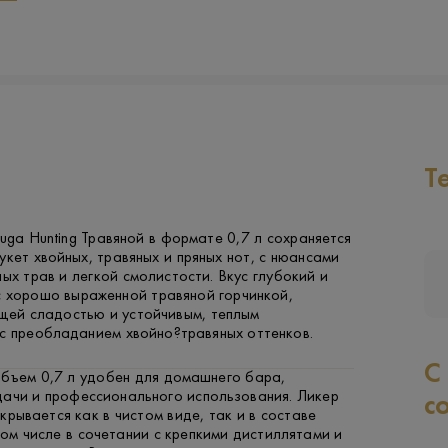
Т
uga Hunting Травяной в формате 0,7 л сохраняется
укет хвойных, травяных и пряных нот, с нюансами
ных трав и легкой смолистости. Вкус глубокий и
с хорошо выраженной травяной горчинкой,
ей сладостью и устойчивым, теплым
 с преобладанием хвойно?травяных оттенков.
С
объем 0,7 л удобен для домашнего бара,
дачи и профессионального использования. Ликер
с
крывается как в чистом виде, так и в составе
том числе в сочетании с крепкими дистиллятами и