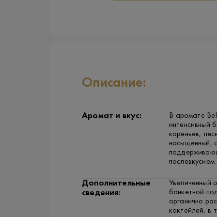
Описание:
Аромат и вкус:
В аромате Bel
интенсивный б
кореньев, лес
насыщенный, 
поддерживающ
послевкусием
Дополнительные
Увеличенный 
банкетной по
сведения:
органично рас
коктейлей, в 