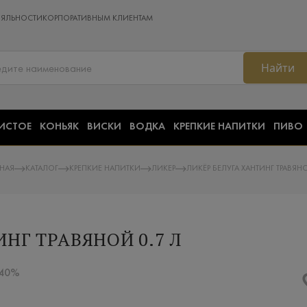
ОЯЛЬНОСТИ
КОРПОРАТИВНЫМ КЛИЕНТАМ
Найти
ИСТОЕ
КОНЬЯК
ВИСКИ
ВОДКА
КРЕПКИЕ НАПИТКИ
ПИВО
ВНАЯ
КАТАЛОГ
КРЕПКИЕ НАПИТКИ
ЛИКЕР
ЛИКЁР БЕЛУГА ХАНТИНГ ТРАВЯНО
ИНГ ТРАВЯНОЙ 0.7 Л
 40%