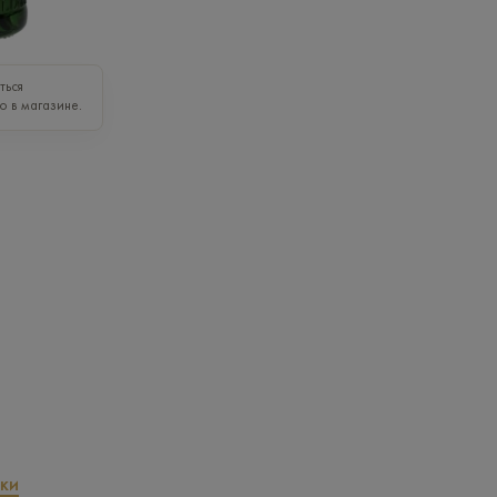
ться
о в магазине.
ки