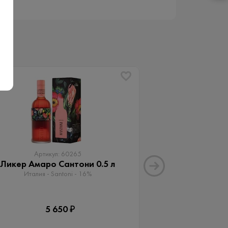
Артикул: 60265
Артику
Ликер Амаро Сантони 0.5 л
Ликер Белуга Х
0.
Италия - Santoni - 16%
Россия - ТД
5 650 ₽
1 