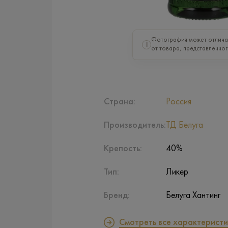
Фотография может отлича
i
от товара, представленног
Страна:
Россия
Производитель:
ТД Белуга
Крепость:
40%
Тип:
Ликер
Бренд:
Белуга Хантинг
Смотреть все характеристи