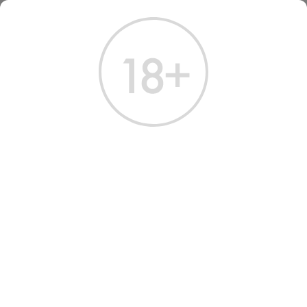
ГЛАВНАЯ
КАТАЛОГ
КРЕПКИЕ НАПИТКИ
ДЖИН АКВА ЛЮЧЕ НЭЙВИ 0.7 Л
ДЖИН ACQUA LUCE NAVY
STRENGTH GIN
Артикул: 60122 │ Италия - Beniamino Maschio - 57.5%