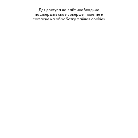
Крепость:
57.5%
Для доступа на сайт необходимо
подтвердить свое совершеннолетие и
Тип:
Джин
согласие на обработку файлов cookies.
Бренд:
Aqua Luce Navy
Смотреть все характеристики
Описание:
Аромат и вкус:
Аромат: Интенсивный морской букет с нотами цитрусов,
итальянских прибрежных трав, можжевельника и легкой
солоноватости. Вкус: Мощный, крепкий Вкус с яркими
цитрусовыми тонами, травяной сложностью и длительным