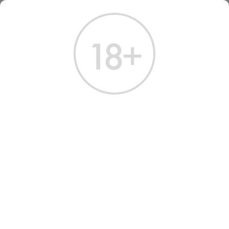
ГЛАВНАЯ
КАТАЛОГ
КОНЬЯК
КОНЬЯК ЛОТРЕК ГРАНД ШАМПАНЬ XO 0.7 Л (ДЕРЕВО)
КОНЬЯК ЛОТРЕК ГРАНД
ШАМПАНЬ XO 0.7 Л
Артикул: 20254 │ Франция - Godet - 20 лет - 40%