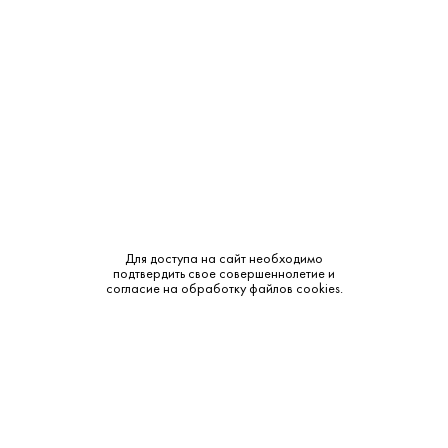
Бренд:
Lautrec
Смотреть все характеристики
Описание:
Для доступа на сайт необходимо
Аромат и вкус:
подтвердить свое совершеннолетие и
согласие на обработку файлов cookies.
• Аромат: Богатый, с теплыми нотами булочки бриошь с
изюмом, соленой карамели и сливочного пралине. • Вкус:
Шелковистый, обволакивающий, с оттенками шоколада,
колотого миндаля и вишни. • Послевкусие: Длительное,
слегка перечное.
Гастрономия: