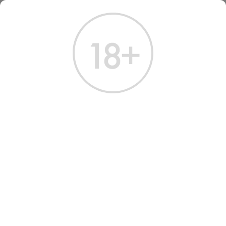
ГЛАВНАЯ
КАТАЛОГ
КОНЬЯК
КОНЬЯК АРМЯНСКИЙ СИМВОЛ 3 ГОДА 0,5 Л
КОНЬЯК АРМЯНСКИЙ
СИМВОЛ 3 ГОДА 0.5 Л
Артикул: 20050 │ Армения - Прошянский КЗ - Виноград - 40%