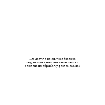
Объем:
0.5
Крепость:
40%
Выдержка:
3 года
Бренд:
Армянский Символ
Смотреть все характеристики
Для доступа на сайт необходимо
подтвердить свое совершеннолетие и
согласие на обработку файлов cookies.
Описание:
Аромат и вкус:
Цвет: медно-янтарный. Аромат: тонкий, мягкий, с нюансами
вяленых южных фруктов, дерева и ванили. Вкус: