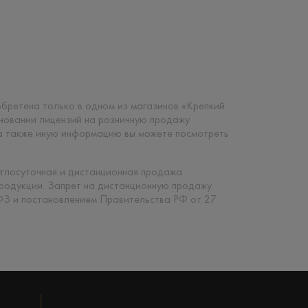
риобретена только в одном из магазинов «Крепкий
сновании лицензий на розничную продажу
 а также иную информацию вы можете посмотреть
углосуточная и дистанционная продажа
продукции. Запрет на дистанционную продажу
ФЗ и постановлением Правительства РФ от 27