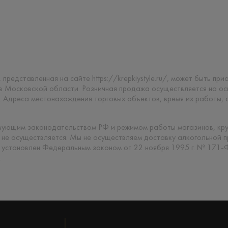
 представленная на сайте https://krepkiystyle.ru/, может быть п
 в Московской области. Розничная продажа осуществляется на о
. Адреса местонахождения торговых объектов, время их работы,
твующим законодательством РФ и режимом работы магазинов, кр
 не осуществляется. Мы не осуществляем доставку алкогольной 
 установлен Федеральным законом от 22 ноября 1995 г. № 171-
.