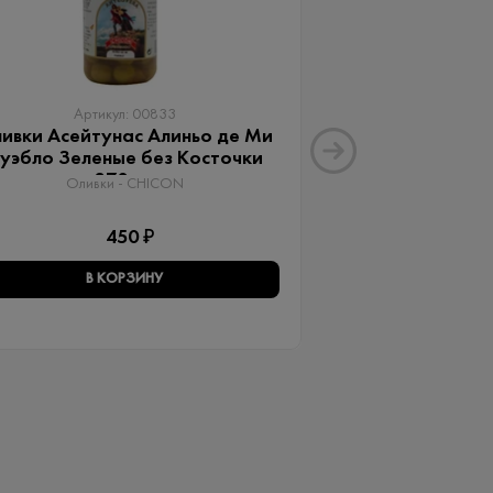
Артикул: 00833
Артику
ивки Асейтунас Алиньо де Ми
Оливки Ассор
уэбло Зеленые без Косточки
Aceitunas G
370 мл
Оливки 
Оливки - CHICON
3
450 ₽
В КОРЗИНУ
В КО