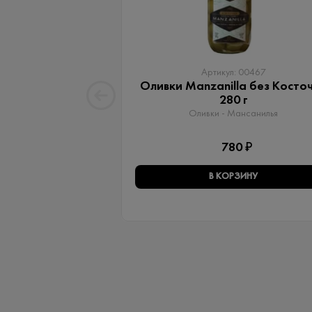
Артикул: 00467
Оливки Manzanilla без Косто
280 г
Оливки - Мансанилья
780 ₽
В КОРЗИНУ