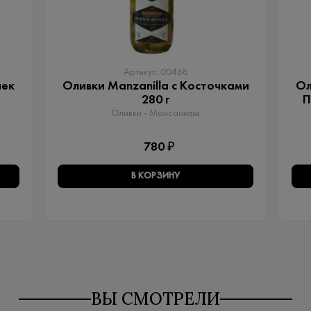
Артикул: 00468
чек
Оливки Manzanilla с Косточками
Ол
280 г
П
Оливки - Мансанилья
780 ₽
В КОРЗИНУ
ВЫ СМОТРЕЛИ