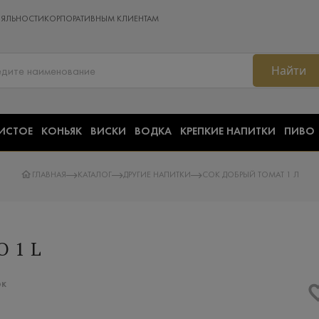
ОЯЛЬНОСТИ
КОРПОРАТИВНЫМ КЛИЕНТАМ
Найти
ИСТОЕ
КОНЬЯК
ВИСКИ
ВОДКА
КРЕПКИЕ НАПИТКИ
ПИВО
ГЛАВНАЯ
КАТАЛОГ
ДРУГИЕ НАПИТКИ
СОК ДОБРЫЙ ТОМАТ 1 Л
 1 L
ок