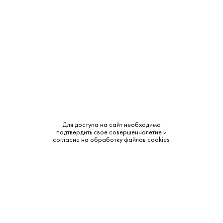
Объем:
0.25
Крепость:
40%
Выдержка:
3 года
Бренд:
Арарат
Смотреть все характеристики
Для доступа на сайт необходимо
подтвердить свое совершеннолетие и
согласие на обработку файлов cookies.
Описание:
Аромат и вкус:
Цвет: золотисто-янтарный. Аромат: фруктовые и
цветочные тона с легкими нотами ванили и дуба. Вкус: