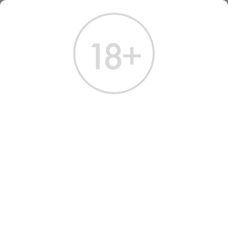
ГЛАВНАЯ
КАТАЛОГ
КОНЬЯК
КОНЬЯК АРАРАТ 3 ГОДА 0.25 Л
КОНЬЯК АРАРАТ 3 ГОДА
0.25 Л
Артикул: 20019 │ Армения - Ереванский КЗ - Виноград - 40%