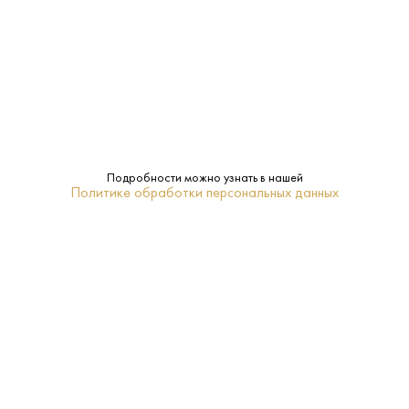
ПОХОЖИЕ
Вода Your Water 0.5 л
Вода Архыз 0.5 л
Подробности можно узнать в нашей
Политике обработки персональных данных
Белорусь - Дарида -
Россия - Архыз - Газированная
Газированная
50 ₽
65 ₽
В КОРЗИНУ
В КОРЗИНУ
СОПУТСТВУЮЩИЕ ТОВАРЫ