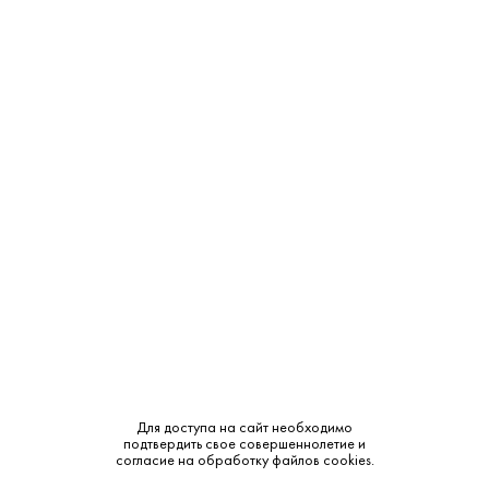
ТЦ "Можайский Двор"
В наличии
Западная ул., с 100
ТЦ "РигаStar" М-9 Балтия,
Под заказ
21-й километр, с 1
СМОТРЕТЬ НА КАРТЕ
Страна:
Россия
Производитель:
PepsiCo
Объем:
1
Для доступа на сайт необходимо
подтвердить свое совершеннолетие и
Тип:
Холодный чай
согласие на обработку файлов cookies.