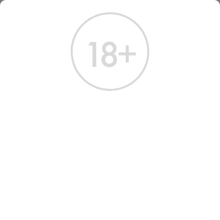
ГЛАВНАЯ
КАТАЛОГ
ДРУГИЕ НАПИТКИ
ХОЛОДНЫЙ ЧАЙ ЛИПТОН ЛИМОН 1 Л
ХОЛОДНЫЙ ЧАЙ ЛИПТОН
LEMON 1 L
Артикул: 80222 │ Россия - Lipton - Холодный чай