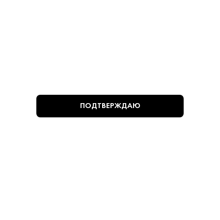
алкогольной продукции установлен Федеральным законом от 22
ноября 1995 г. № 171-ФЗ и постановлением Правительства РФ от 27
сентября 2007 г. № 612.
ПОПУЛЯРНЫЕ РАЗДЕЛЫ
ПОКУПАТЕЛЯМ
ПОДТВЕРЖДАЮ
+7 (495) 222-22-85