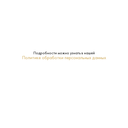
120 ₽
Нектар Артшани Вишня 0.25 л
Подробности можно узнать в нашей
Artshani • Сок
Политике обработки персональных данных
В наличии в 1 магазине
Артикул: 80010
В корзину
МИНЕРАЛЬНАЯ
БЕЗ ГАЗА
С ГАЗОМ
ПРИРОДНАЯ