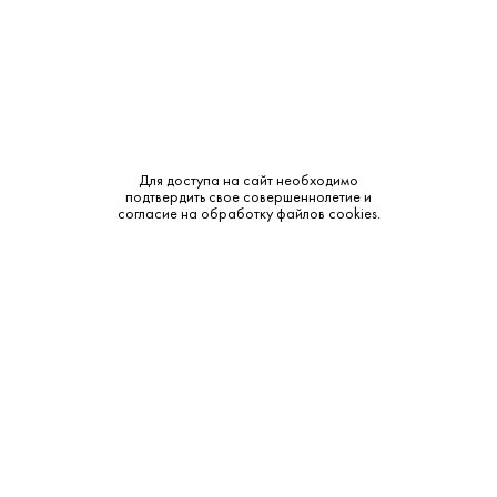
120 ₽
Для доступа на сайт необходимо
подтвердить свое совершеннолетие и
Сок Артшани Яблоко 0.25 л
согласие на обработку файлов cookies.
Artshani • Сок
В наличии в 2 магазинах
Артикул: 80014
В корзину