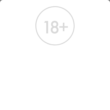
ГЛАВНАЯ
КАТАЛОГ
ДРУГИЕ НАПИТКИ
ДРУГИЕ НАПИТКИ
МИНЕРАЛЬНАЯ
БЕЗ ГАЗА
С ГАЗОМ
ПРИРОДНАЯ
Всего найдено:
4 товара
ФИЛЬТРЫ
НАШ ВЫБОР