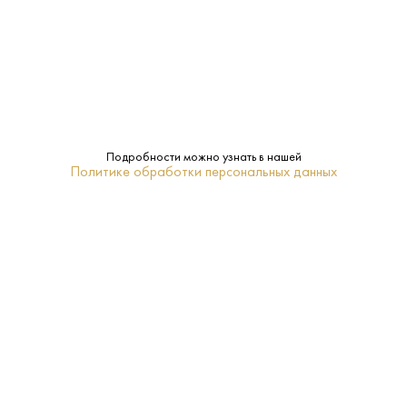
Вода Your Water 0.5 л
Вода Архыз 0.5 л
Белорусь - Дарида -
Россия - Архыз - Газированная
Подробности можно узнать в нашей
Газированная
Политике обработки персональных данных
50 ₽
65 ₽
В КОРЗИНУ
В КОРЗИНУ
СОПУТСТВУЮЩИЕ ТОВАРЫ