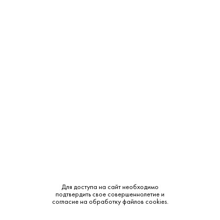
ТЦ "Можайский Двор"
В наличии
Западная ул., с 100
ТЦ "РигаStar" М-9 Балтия,
В наличии
21-й километр, с 1
СМОТРЕТЬ НА КАРТЕ
Страна:
Грузия
Производитель:
Georgian Juice Company
Объем:
0.25
Для доступа на сайт необходимо
подтвердить свое совершеннолетие и
согласие на обработку файлов cookies.
Тип:
Сок