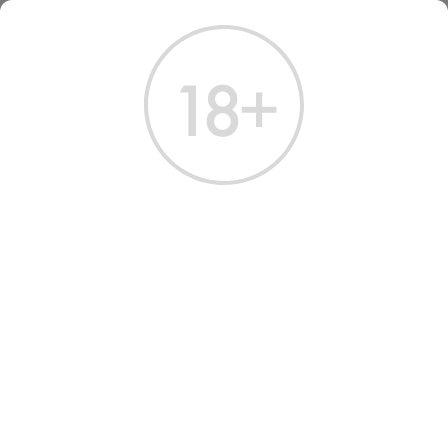
ГЛАВНАЯ
КАТАЛОГ
ДРУГИЕ НАПИТКИ
СОК АРТШАНИ ЯБЛОКО 0.25 Л
СОК АРТШАНИ APPLE 0.25
L
Артикул: 80014 │ Грузия - Artshani - Сок