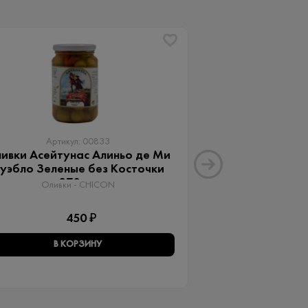
Артикул: 00833
Артику
ивки Асейтунас Алиньо де Ми
Оливки Ассор
уэбло Зеленые без Косточки
Aceitunas G
370 мл
Оливки 
Оливки - CHICON
3
450 ₽
В КОРЗИНУ
В КО