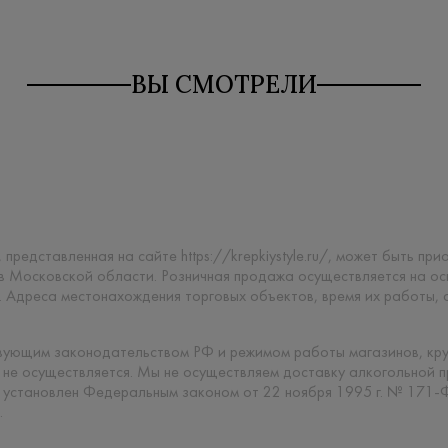
ВЫ СМОТРЕЛИ
 представленная на сайте https://krepkiystyle.ru/, может быть п
 в Московской области. Розничная продажа осуществляется на о
. Адреса местонахождения торговых объектов, время их работы,
твующим законодательством РФ и режимом работы магазинов, кр
 не осуществляется. Мы не осуществляем доставку алкогольной 
 установлен Федеральным законом от 22 ноября 1995 г. № 171-
.