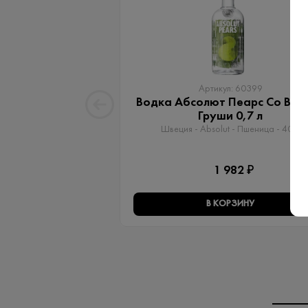
Артикул: 60399
Водка Абсолют Пеарс Со Вку
Груши 0,7 л
Швеция - Absolut - Пшеница - 40%
1 982 ₽
В КОРЗИНУ