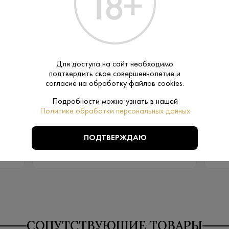
Для доступа на сайт необходимо
Артикул: 60398
подтвердить свое совершеннолетие и
сом
Водка Абсолют Манго Со вкусом
В
согласие на обработку файлов cookies.
Манго 0,7 л
Швеция - Absolut - Пшеница - 40%
Подробности можно узнать в нашей
Политике обработки персональных данных
1 982 ₽
ПОДТВЕРЖДАЮ
В КОРЗИНУ
СОПУТСТВУЮЩИЕ ТОВАРЫ