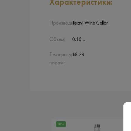
Характеристики:
Производитель:
Telavi Wine Cellar
0.16 L
Объем:
18-29
Температура
подачи:
NEW