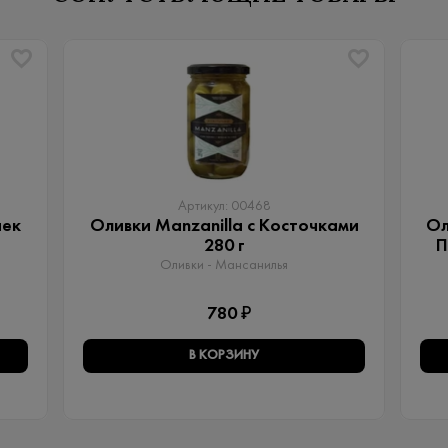
Артикул: 00468
чек
Оливки Manzanilla с Косточками
Ол
280 г
П
Оливки - Мансанилья
780 ₽
В КОРЗИНУ