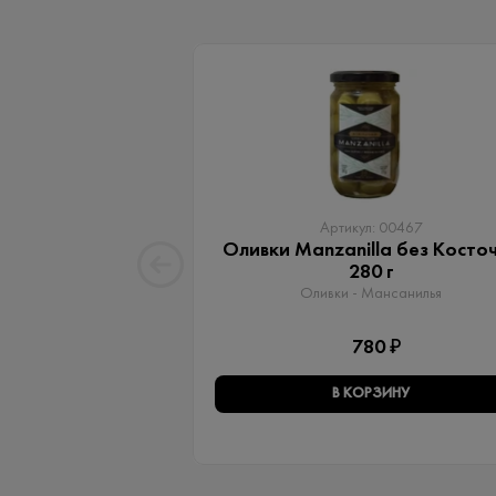
Артикул: 00467
Оливки Manzanilla без Косто
280 г
Оливки - Мансанилья
780 ₽
В КОРЗИНУ