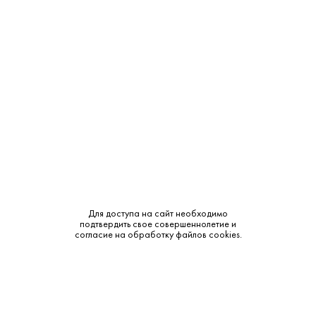
Описание:
Температура подачи:
18-26°C
Для доступа на сайт необходимо
подтвердить свое совершеннолетие и
согласие на обработку файлов cookies.
С какими блюдами
сочетается: