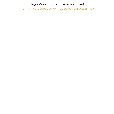
Подробности можно узнать в нашей
Политике обработки персональных данных
СОПУТСТВУЮЩИЕ ТОВАРЫ
Оливки Manzanilla без
Оливки Manzanilla с
Косточек 280 г
Косточками 280 г
Оливки - Мансанилья
Оливки - Мансанилья
780 ₽
780 ₽
В КОРЗИНУ
В КОРЗИНУ