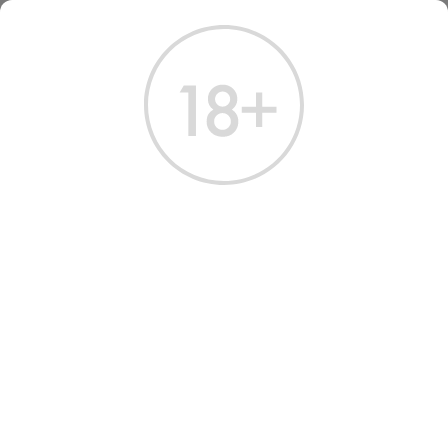
ГЛАВНАЯ
Артикул: 32256 │
Фотография может отличаться
i
от товара, представленного в магазине.
В избранное
Поделиться
Уведомить