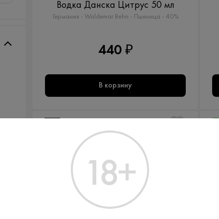
Водка Данска Цитрус 50 мл
Германия - Waldemar Behn - Пшеница - 40%
440 ₽
В корзину