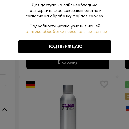
Для доступа на сайт необходимо
В наличии в 1 магазине
В
Артикул: 10166
подтвердить свое совершеннолетие и
Водка Данска Цитрус 0,7 л
согласие на обработку файлов cookies.
Германия - Waldemar Behn - Пшеница - 40%
Подробности можно узнать в нашей
Политике обработки персональных данных
2 025 ₽
ПОДТВЕРЖДАЮ
В корзину