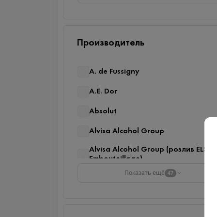
Производитель
A. de Fussigny
A.E. Dor
Absolut
Alvisa Alcohol Group
Alvisa Alcohol Group (розлив ELS
Embouteillage)
Показать ещё
47