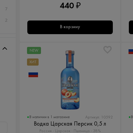
440 ₽
7
2
В корзину
NEW
ХИТ
В наличии в 1 магазине
В
Артикул: 10592
Водка Царская Персик 0,5 л
Россия - Царская - Пшеница - 38%