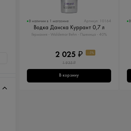
В наличии в 1 магазине
В
Артикул: 10164
Водка Данска Куррант 0,7 л
Германия - Waldemar Behn - Пшеница - 40%
2 025 ₽
--5%
1 935 ₽
В корзину