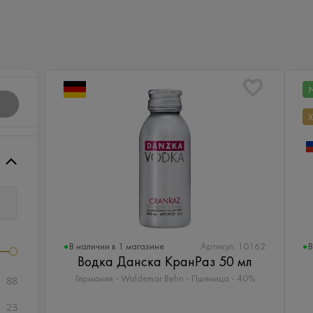
В наличии в 1 магазине
В
Артикул: 10162
Водка Данска КранРаз 50 мл
88
Германия - Waldemar Behn - Пшеница - 40%
23