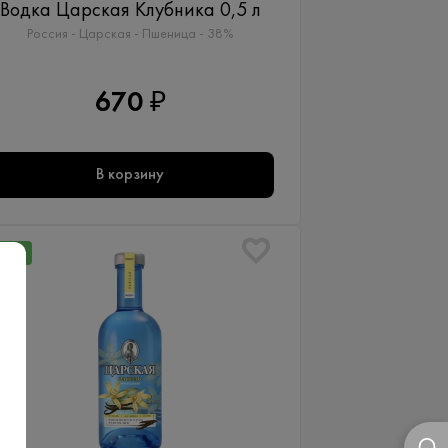
Водка Царская Клубника 0,5 л
Россия - Царская - Пшеница - 38%
670 ₽
В корзину
NEW
ХИТ