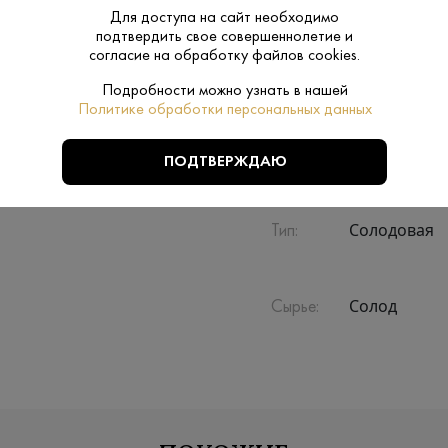
Для доступа на сайт необходимо
подтвердить свое совершеннолетие и
Производитель:
Noblewood G
согласие на обработку файлов cookies.
Подробности можно узнать в нашей
0.7 L
Объем:
Политике обработки персональных данных
Нет
Подарочная
ПОДТВЕРЖДАЮ
упаковка:
Солодовая
Тип:
Солод
Сырье: