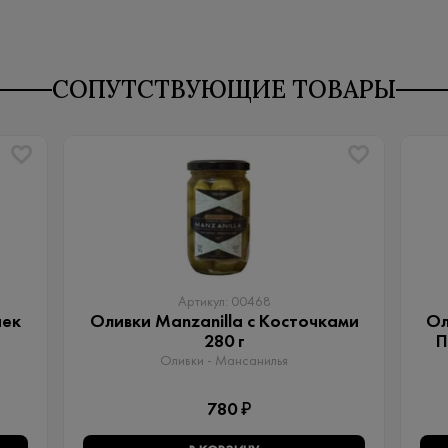
СОПУТСТВУЮЩИЕ ТОВАРЫ
Артикул: 00468
чек
Оливки Manzanilla с Косточками
Ол
280 г
П
Оливки - Мансанилья
780 ₽