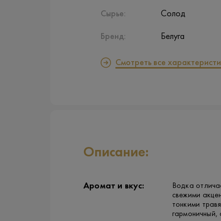
Сырье:
Солод
Бренд:
Белуга
Смотреть все характеристи
Описание:
Аромат и вкус:
Водка отличае
свежими акцен
тонкими трав
гармоничный, 