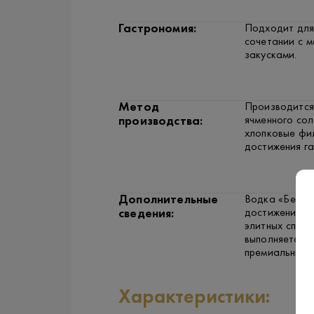
Гастрономия:
Подходит для
сочетании с 
закусками.
Метод
Производится
ячменного со
производства:
хлопковые фил
достижения га
Дополнительные
Водка «Белуга
достижений и
сведения:
элитных спирт
выполняется с
премиальный с
Характеристики: