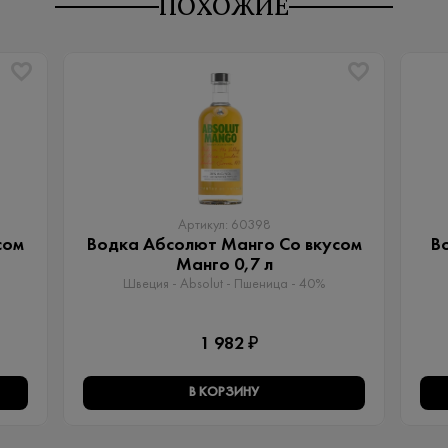
ПОХОЖИЕ
Артикул: 60398
сом
Водка Абсолют Манго Со вкусом
В
Манго 0,7 л
Швеция - Absolut - Пшеница - 40%
1 982 ₽
В КОРЗИНУ