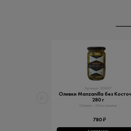
Артикул: 00467
Оливки Manzanilla без Косто
280 г
Оливки - Мансанилья
780 ₽