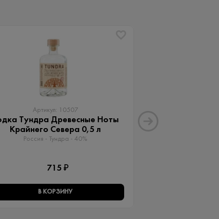
ХИТ
Артикул: 10507
Артику
одка Тундра Древесные Ноты
Водка А + 2
Крайнего Севера 0,5 л
Россия - Vodka A
Россия - Тундра - 40%
1 
715 ₽
В КОРЗИНУ
В КО