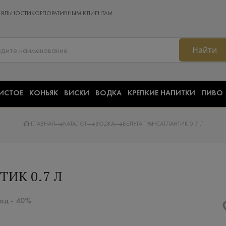
ОЯЛЬНОСТИ
КОРПОРАТИВНЫМ КЛИЕНТАМ
Найти
ИСТОЕ
КОНЬЯК
ВИСКИ
ВОДКА
КРЕПКИЕ НАПИТКИ
ПИВО
ГЛАВНАЯ
КАТАЛОГ
ВОДКА
БЕЛУГА ТРАНСАТЛАНТИК 0.7 Л
ИК 0.7 Л
лод - 40%