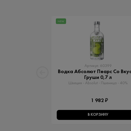
NEW
Артикул: 60399
Водка Абсолют Пеарс Со Вку
Груши 0,7 л
Швеция - Absolut - Пшеница - 40%
1 982 ₽
В КОРЗИНУ