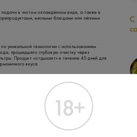
 подачи в чистом охлаждённом виде, а также в
С
морепродуктами, мясными блюдами или лёгкими
с
 по уникальной технологии с использованием
лода, прошедшего глубокую очистку через
ьтры. Продукт «отдыхает» в течение 45 дней для
рмоничного вкуса.
 Трансатлантик» была создана в честь
СВИНИНА
РЫБА
ЗАК
 мастерства российских мастеров в создании
ных напитков. Каждый этап производства
 высочайшей точностью, что подчёркивает
татус продукта.