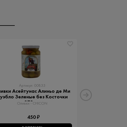
Артикул: 00833
Артику
ивки Асейтунас Алиньо де Ми
Оливки Ассор
уэбло Зеленые без Косточки
Aceitunas G
370 мл
Оливки 
Оливки - CHICON
3
450 ₽