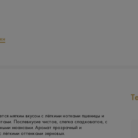
ки
Т
тся мягким вкусом с лёгкими нотками пшеницы и
тами. Послевкусие чистое, слегка сладковатое, с
яными нюансами. Аромат прозрачный и
с лёгкими оттенками зерновых.