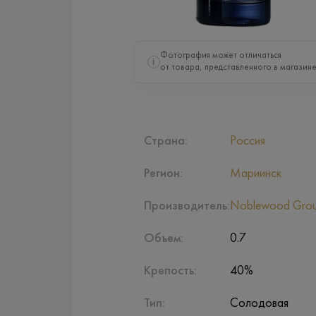
Фотография может отличаться
i
от товара, представленного в магазине
Страна:
Россия
Регион:
Мариинск
Производитель:
Noblewood Gro
Объем:
0.7
Крепость:
40%
Тип:
Солодовая