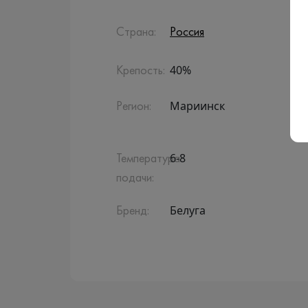
Страна:
Россия
40%
Крепость:
Мариинск
Регион:
6-8
Температура
подачи:
Белуга
Бренд: