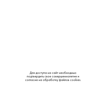
Производитель:
Weingut Urbanihof
Объем:
0.75
Крепость:
13%
Тип:
Красное
Бренд:
Urbanihof
Сахар:
Полусухое
Смотреть все характеристики
Для доступа на сайт необходимо
подтвердить свое совершеннолетие и
согласие на обработку файлов cookies.
Описание: