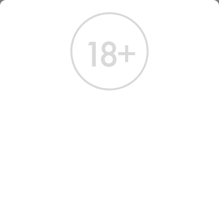
ГЛАВНАЯ
КАТАЛОГ
ВИНО
ВИНО УРБАНИХОФ ЦВАЙГЕЛЬТ КЛАССИК 2020
ВИНО URBANIHOF
ZWEIGELT CLASSIC 2020
RED SEMI-DRY 0.75 Л
Артикул: 31873 │ Австрия - Полусухое - Красное