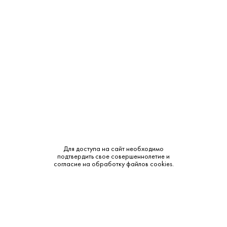
Объем:
0.75
Крепость:
12.5%
Тип:
Белое
Бренд:
Stift Gottweig
Сахар:
Сухое
Смотреть все характеристики
Для доступа на сайт необходимо
подтвердить свое совершеннолетие и
согласие на обработку файлов cookies.
Описание: