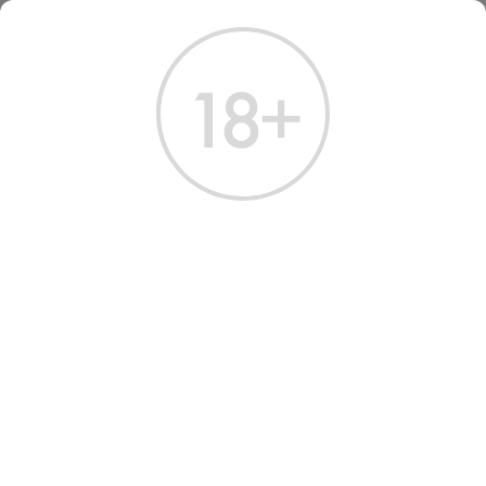
ГЛАВНАЯ
КАТАЛОГ
ВИНО
ВИНО ШТИФТ ГОТВАЙГ ФУРТ КРЕМШТАЛЬ ГРЮНЕР ВЕЛЬТЛИНЕР 2023
ВИНО STIFT GOTTWEIG
FURTH KREMSTAL GRUNER
VELTLINER 2023 WHITE DRY
0.75 Л
Артикул: 32163 │ Австрия - Сухое - Белое