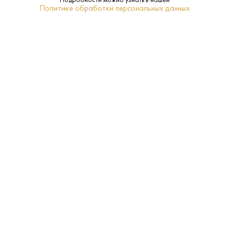
Подробности можно узнать в нашей
Политике обработки персональных данных
Кремшталь
Регион:
Нет
Подарочная
упаковка:
10–12
Температура
подачи:
Белое
Тип:
Грюнер Вельтлинер
Сорт
винограда:
2023
Год
урожая: